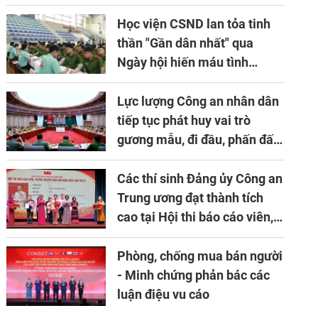
niên lần thứ 10 của Hiệp hội
APTA
Học viện CSND lan tỏa tinh
thần "Gần dân nhất" qua
Ngày hội hiến máu tình
nguyện
Lực lượng Công an nhân dân
tiếp tục phát huy vai trò
gương mẫu, đi đầu, phấn đấu
hoàn thành xuất sắc mọi
nhiệm vụ được giao
Các thí sinh Đảng ủy Công an
Trung ương đạt thành tích
cao tại Hội thi báo cáo viên,
tuyên truyền viên giỏi khu
vực II năm 2026
Phòng, chống mua bán người
- Minh chứng phản bác các
luận điệu vu cáo