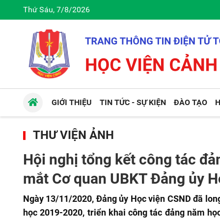
Thứ Sáu, 7/8/2026
GIỚI THIỆU
TIN TỨC - SỰ KIỆN
ĐÀO TẠO
H
THƯ VIỆN ẢNH
Hội nghị tổng kết công tác đ
mắt Cơ quan UBKT Đảng ủy H
Ngày 13/11/2020, Đảng ủy Học viện CSND đã long 
học 2019-2020, triển khai công tác đảng năm họ