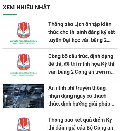
XEM NHIỀU NHẤT
Thông báo Lịch ôn tập kiến
thức cho thí sinh đăng ký xét
tuyển Đại học văn bằng 2
tuyển mới, mở tại Học viện
CSND năm học 2026 - 2027
Công bố cấu trúc, định dạng
đề thi, đề thi minh họa Kỳ thi
văn bằng 2 Công an trên máy
tính
An ninh phi truyền thống,
nhận dạng nguy cơ thách
thức, định hướng giải pháp
đảm bảo an ninh quốc gia
trong tình hình hiện nay
Thông báo kết quả điểm Kỳ
thi đánh giá của Bộ Công an