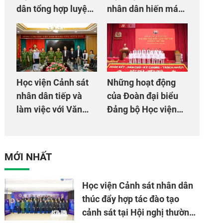
dân tổng hợp luyện
nhân dân hiến máu
màn Trống hội chào
giúp dân và đồng
mừng Đại hội Đảng
đội
Học viện Cảnh sát
Những hoạt động
nhân dân tiếp và
của Đoàn đại biểu
làm việc với Văn
Đảng bộ Học viện
phòng Cơ quan hợp
Cảnh sát nhân dân
tác quốc tế Nhật
tại Đại hội đại biểu
Bản tại Việt Nam
Đảng bộ Công an
MỚI NHẤT
Trung ương lần thứ
VIII, nhiệm kỳ 2025
Học viện Cảnh sát nhân dân
- 2030
thúc đẩy hợp tác đào tạo
cảnh sát tại Hội nghị thường