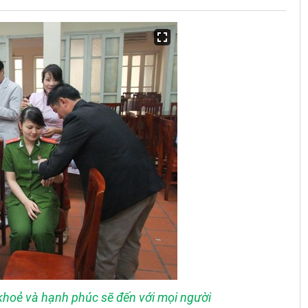
 khoẻ và hạnh phúc sẽ đến với mọi người