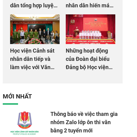
dân tổng hợp luyện
nhân dân hiến máu
màn Trống hội chào
giúp dân và đồng
mừng Đại hội Đảng
đội
Học viện Cảnh sát
Những hoạt động
nhân dân tiếp và
của Đoàn đại biểu
làm việc với Văn
Đảng bộ Học viện
phòng Cơ quan hợp
Cảnh sát nhân dân
tác quốc tế Nhật
tại Đại hội đại biểu
Bản tại Việt Nam
Đảng bộ Công an
MỚI NHẤT
Trung ương lần thứ
VIII, nhiệm kỳ 2025
Thông báo về việc tham gia
- 2030
nhóm Zalo lớp ôn thi văn
bằng 2 tuyển mới