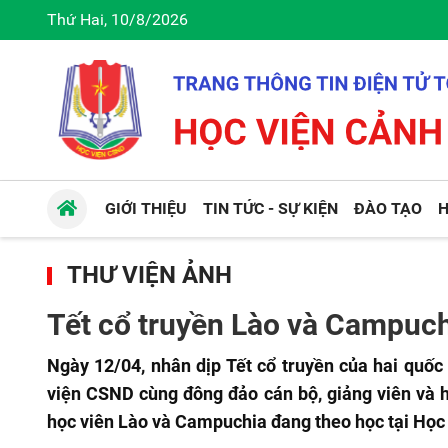
Thứ Hai, 10/8/2026
GIỚI THIỆU
TIN TỨC - SỰ KIỆN
ĐÀO TẠO
H
THƯ VIỆN ẢNH
Tết cổ truyền Lào và Campuch
Ngày 12/04, nhân dịp Tết cổ truyền của hai quố
viện CSND cùng đông đảo cán bộ, giảng viên và h
học viên Lào và Campuchia đang theo học tại Học 