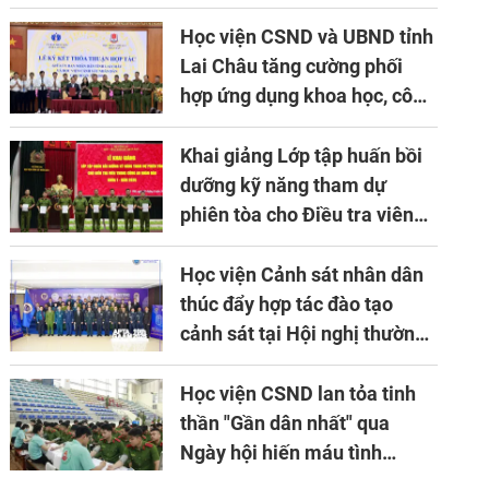
Học viện CSND và UBND tỉnh
Lai Châu tăng cường phối
hợp ứng dụng khoa học, công
nghệ trong phòng, chống tội
phạm
Khai giảng Lớp tập huấn bồi
dưỡng kỹ năng tham dự
phiên tòa cho Điều tra viên
khóa 1 năm 2026
Học viện Cảnh sát nhân dân
thúc đẩy hợp tác đào tạo
cảnh sát tại Hội nghị thường
niên lần thứ 10 của Hiệp hội
APTA
Học viện CSND lan tỏa tinh
thần "Gần dân nhất" qua
Ngày hội hiến máu tình
nguyện