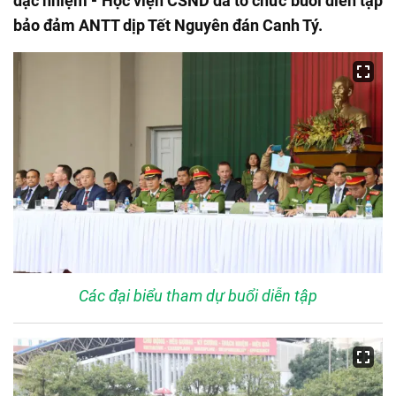
đặc nhiệm - Học viện CSND đã tổ chức buổi diễn tập
bảo đảm ANTT dịp Tết Nguyên đán Canh Tý.
Các đại biểu tham dự buổi diễn tập