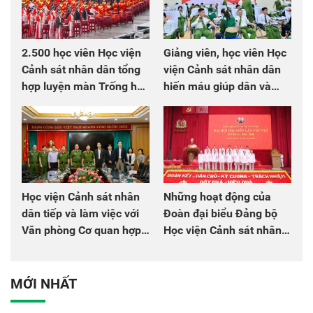
2.500 học viên Học viện
Giảng viên, học viên Học
Cảnh sát nhân dân tổng
viện Cảnh sát nhân dân
hợp luyện màn Trống hội
hiến máu giúp dân và
chào mừng Đại hội Đảng
đồng đội
Học viện Cảnh sát nhân
Những hoạt động của
dân tiếp và làm việc với
Đoàn đại biểu Đảng bộ
Văn phòng Cơ quan hợp
Học viện Cảnh sát nhân
tác quốc tế Nhật Bản tại
dân tại Đại hội đại biểu
Việt Nam
Đảng bộ Công an Trung
ương lần thứ VIII, nhiệm
MỚI NHẤT
kỳ 2025 - 2030