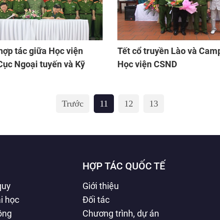
hợp tác giữa Học viện
Tết cổ truyền Lào và Camp
ục Ngoại tuyến và Kỹ
Học viện CSND
Trước
11
12
13
HỢP TÁC QUỐC TẾ
quy
Giới thiệu
i học
Đối tác
hông
Chương trình, dự án