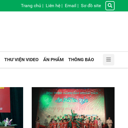
Trang chủ
|
Liên hệ
|
Email
|
Sơ đồ site
THƯ VIỆN VIDEO
ẤN PHẨM
THÔNG BÁO