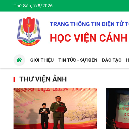
Thứ Sáu, 7/8/2026
GIỚI THIỆU
TIN TỨC - SỰ KIỆN
ĐÀO TẠO
H
THƯ VIỆN ẢNH