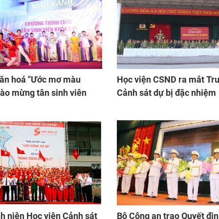
 "Ước mơ màu
Học viện CSND ra mắt Tr
hào mừng tân sinh viên
Cảnh sát dự bị đặc nhiệm
h niên Học viện Cảnh sát
Bộ Công an trao Quyết đị