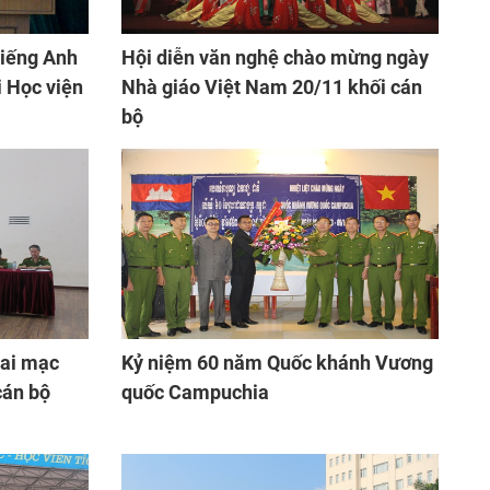
tiếng Anh
Hội diễn văn nghệ chào mừng ngày
i Học viện
Nhà giáo Việt Nam 20/11 khối cán
bộ
hai mạc
Kỷ niệm 60 năm Quốc khánh Vương
cán bộ
quốc Campuchia