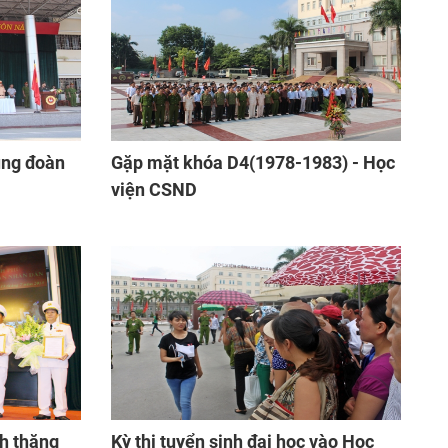
ung đoàn
Gặp mặt khóa D4(1978-1983) - Học
viện CSND
nh thăng
Kỳ thi tuyển sinh đại học vào Học