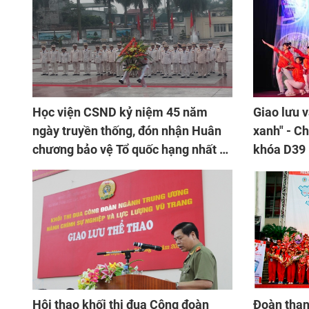
Học viện CSND kỷ niệm 45 năm
Giao lưu văn hoá
ngày truyền thống, đón nhận Huân
xanh" - C
chương bảo vệ Tổ quốc hạng nhất và
khóa D39
khai giảng năm học 2013 - 2014
Hội thao khối thi đua Công đoàn
Đoàn than