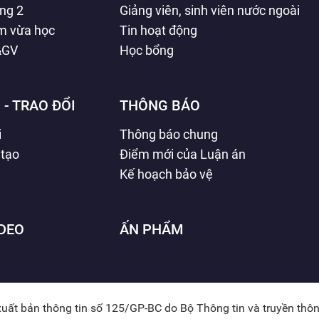
ằng 2
Giảng viên, sinh viên nước ngoài
àm vừa học
Tin hoạt động
&GV
Học bổng
 - TRAO ĐỔI
THÔNG BÁO
i
Thông báo chung
 tạo
Điểm mới của Luận án
Kế hoạch bảo vệ
IDEO
ẤN PHẨM
xuất bản thông tin số 125/GP-BC do Bộ Thông tin và truyền thô