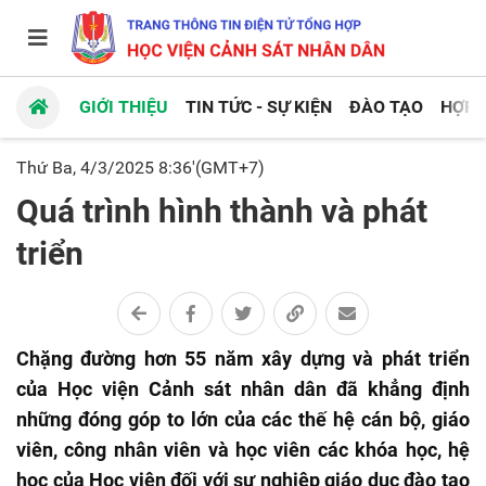
GIỚI THIỆU
TIN TỨC - SỰ KIỆN
ĐÀO TẠO
HỢP 
Thứ Ba, 4/3/2025 8:36'(GMT+7)
Quá trình hình thành và phát
triển
Chặng đường hơn 55 năm xây dựng và phát triển
của Học viện Cảnh sát nhân dân đã khẳng định
những đóng góp to lớn của các thế hệ cán bộ, giáo
viên, công nhân viên và học viên các khóa học, hệ
học của Học viện đối với sự nghiệp giáo dục đào tạo