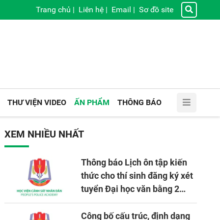
Trang chủ
|
Liên hệ
|
Email
|
Sơ đồ site
THƯ VIỆN VIDEO
ẤN PHẨM
THÔNG BÁO
XEM NHIỀU NHẤT
Thông báo Lịch ôn tập kiến
thức cho thí sinh đăng ký xét
tuyển Đại học văn bằng 2
tuyển mới, mở tại Học viện
CSND năm học 2026 - 2027
Công bố cấu trúc, định dạng