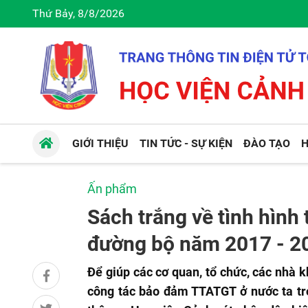
Thứ Bảy, 8/8/2026
GIỚI THIỆU
TIN TỨC - SỰ KIỆN
ĐÀO TẠO
H
Ấn phẩm
Sách trắng về tình hình 
đường bộ năm 2017 - 2
Để giúp các cơ quan, tổ chức, các nhà k
công tác bảo đảm TTATGT ở nước ta tr