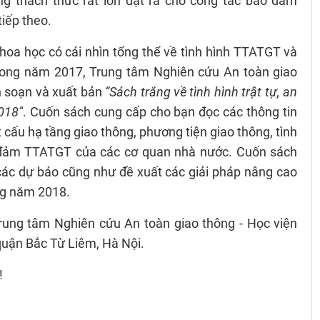
g thách thức rất lớn đặt ra cho công tác bảo đảm
iếp theo.
khoa học có cái nhìn tổng thể về tình hình TTATGT và
ong năm 2017, Trung tâm Nghiên cứu An toàn giao
n soạn và xuất bản
“Sách trắng về tình hình trật tự, an
018”
. Cuốn sách cung cấp cho bạn đọc các thông tin
cấu hạ tầng giao thông, phương tiện giao thông, tình
 đảm TTATGT của các cơ quan nhà nước. Cuốn sách
các dự báo cũng như đề xuất các giải pháp nâng cao
ng năm 2018.
 Trung tâm Nghiên cứu An toàn giao thông - Học viện
uận Bắc Từ Liêm, Hà Nội.
!