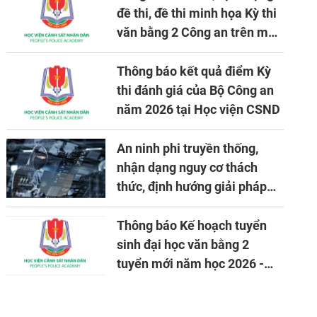
đề thi, đề thi minh họa Kỳ thi
văn bằng 2 Công an trên máy
tính
Thông báo kết quả điểm Kỳ
thi đánh giá của Bộ Công an
năm 2026 tại Học viện CSND
An ninh phi truyền thống,
nhận dạng nguy cơ thách
thức, định hướng giải pháp
đảm bảo an ninh quốc gia
trong tình hình hiện nay
Thông báo Kế hoạch tuyển
sinh đại học văn bằng 2
tuyển mới năm học 2026 -
2027