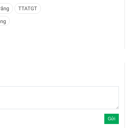
rắng
TTATGT
ông