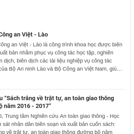
Công an Việt - Lào
ông an Việt - Lào là công trình khoa học được biên
uất bản nhằm phục vụ công tác học tập, nghiên
n dịch, biên dịch các tài liệu nghiệp vụ công tác
của Bộ An ninh Lào và Bộ Công an Việt Nam, giúp
lượng Công an hai nước sử dụng có hiệu quả ngôn
p vụ bằng tiếng Việt và tiếng Lào trong công tác
n ninh, trật tự.
ệu “Sách trắng về trật tự, an toàn giao thông
ộ năm 2016 - 2017”
, Trung tâm Nghiên cứu An toàn giao thông - Học
 sát nhân dân biên soạn và xuất bản cuốn sách:
ng về trật tự, an toàn giao thông đường bộ năm