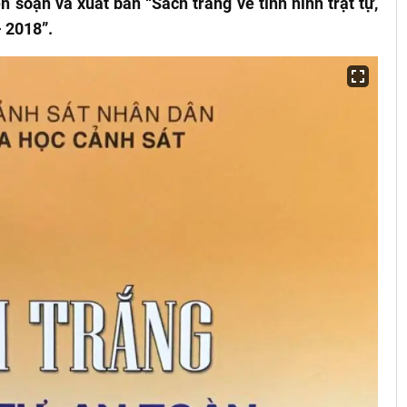
 soạn và xuất bản “Sách trắng về tình hình trật tự,
 2018”.