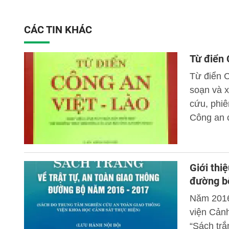
CÁC TIN KHÁC
Từ điển 
Từ điển C
soạn và x
cứu, phiê
Công an 
cho lực 
ngữ nghiệ
đảm bảo a
Giới thi
đường b
Năm 2016
viện Cảnh
“Sách trắ