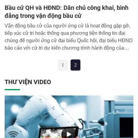
Bầu cử QH và HĐND: Dân chủ công khai, bình
đẳng trong vận động bầu cử
Vận động bầu cử của người ứng cử là hoạt động gặp gỡ,
tiếp xúc cử tri hoặc thông qua phương tiện thông tin đại
chúng để người ứng cử đại biểu Quốc hội, đại biểu HĐND
báo cáo với cử tri dự kiến chương trình hành động của
mình nhằm thực hiện trách nhiệm đại biểu nếu họ được
bầu làm đại biểu Quốc hội hoặc đại biểu HĐND, đồng thời
1
2
trao đổi những vấn đề mà cử tri quan tâm, tạo điều kiện để
cử tri tiếp xúc và hiểu rõ hơn người ứng cử để cân nhắc
THƯ VIỆN VIDEO
bầu chọn những người đủ tiêu chuẩn.