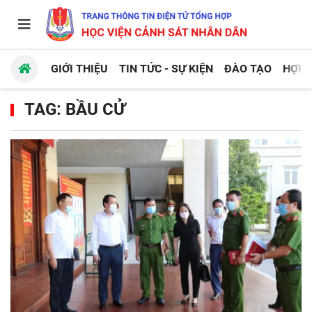
GIỚI THIỆU
TIN TỨC - SỰ KIỆN
ĐÀO TẠO
HỢP 
TAG: BẦU CỬ