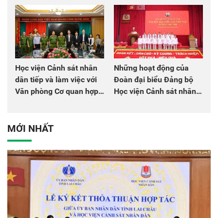
chào mừng Đại hội Đảng
đồng đội
Học viện Cảnh sát nhân
Những hoạt động của
dân tiếp và làm việc với
Đoàn đại biểu Đảng bộ
Văn phòng Cơ quan hợp
Học viện Cảnh sát nhân
tác quốc tế Nhật Bản tại
dân tại Đại hội đại biểu
Việt Nam
Đảng bộ Công an Trung
ương lần thứ VIII, nhiệm
MỚI NHẤT
kỳ 2025 - 2030