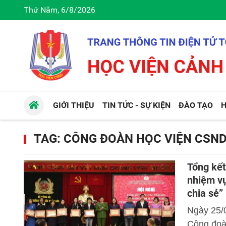
Thứ Năm, 6/8/2026
GIỚI THIỆU
TIN TỨC - SỰ KIỆN
ĐÀO TẠO
H
TAG: CÔNG ĐOÀN HỌC VIỆN CSN
Tổng kết
nhiệm vụ
chia sẻ”
Ngày 25/
Công đoà