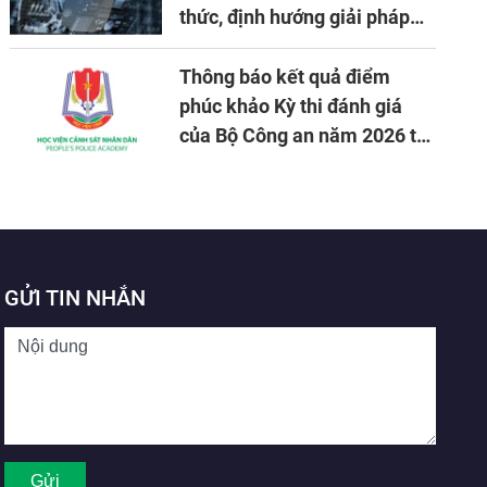
thức, định hướng giải pháp
đảm bảo an ninh quốc gia
trong tình hình hiện nay
Thông báo kết quả điểm
phúc khảo Kỳ thi đánh giá
của Bộ Công an năm 2026 tại
Học viện CSND
GỬI TIN NHẮN