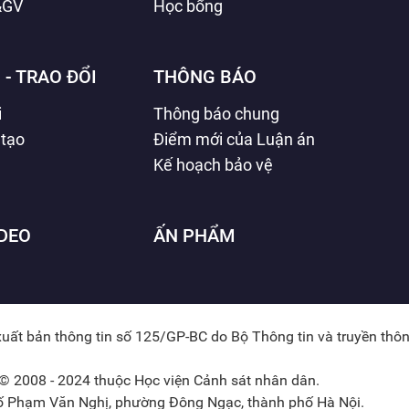
&GV
Học bổng
 - TRAO ĐỔI
THÔNG BÁO
i
Thông báo chung
 tạo
Điểm mới của Luận án
Kế hoạch bảo vệ
IDEO
ẤN PHẨM
xuất bản thông tin số 125/GP-BC do Bộ Thông tin và truyền thô
© 2008 - 2024 thuộc Học viện Cảnh sát nhân dân.
hố Phạm Văn Nghị, phường Đông Ngạc, thành phố Hà Nội.