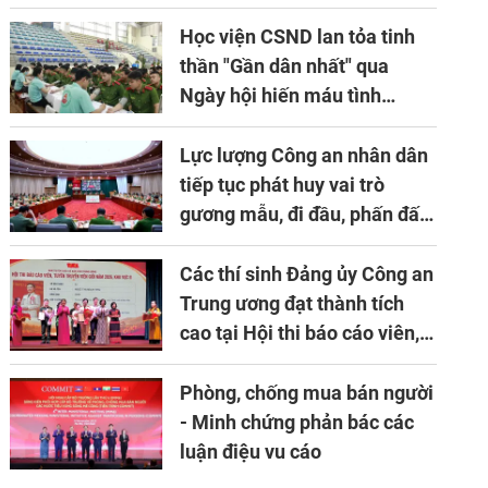
niên lần thứ 10 của Hiệp hội
APTA
Học viện CSND lan tỏa tinh
thần "Gần dân nhất" qua
Ngày hội hiến máu tình
nguyện
Lực lượng Công an nhân dân
tiếp tục phát huy vai trò
gương mẫu, đi đầu, phấn đấu
hoàn thành xuất sắc mọi
nhiệm vụ được giao
Các thí sinh Đảng ủy Công an
Trung ương đạt thành tích
cao tại Hội thi báo cáo viên,
tuyên truyền viên giỏi khu
vực II năm 2026
Phòng, chống mua bán người
- Minh chứng phản bác các
luận điệu vu cáo