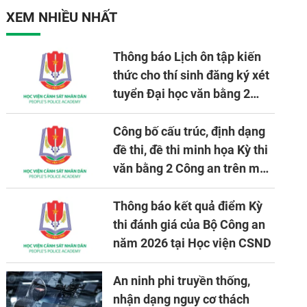
XEM NHIỀU NHẤT
Thông báo Lịch ôn tập kiến
thức cho thí sinh đăng ký xét
tuyển Đại học văn bằng 2
tuyển mới, mở tại Học viện
CSND năm học 2026 - 2027
Công bố cấu trúc, định dạng
đề thi, đề thi minh họa Kỳ thi
văn bằng 2 Công an trên máy
tính
Thông báo kết quả điểm Kỳ
thi đánh giá của Bộ Công an
năm 2026 tại Học viện CSND
An ninh phi truyền thống,
nhận dạng nguy cơ thách