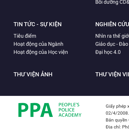
Bồi dưỡng CD
TIN TỨC - SỰ KIỆN
NGHIÊN CỨU
Tiêu điểm
Nhìn ra thế giớ
Hoạt động của Ngành
Giáo dục - Đào
Hoạt động của Học viện
Đại học 4.0
THƯ VIỆN ẢNH
THƯ VIỆN V
Giấy phép 
02/4/2008.
Bản quyền 
Địa chỉ: P