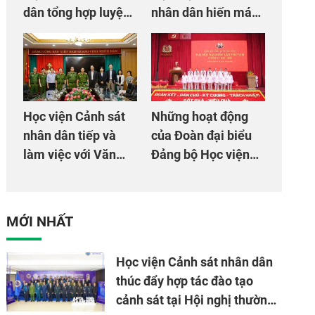
dân tổng hợp luyện
nhân dân hiến máu
màn Trống hội chào
giúp dân và đồng
mừng Đại hội Đảng
đội
Học viện Cảnh sát
Những hoạt động
nhân dân tiếp và
của Đoàn đại biểu
làm việc với Văn
Đảng bộ Học viện
phòng Cơ quan hợp
Cảnh sát nhân dân
tác quốc tế Nhật
tại Đại hội đại biểu
Bản tại Việt Nam
Đảng bộ Công an
MỚI NHẤT
Trung ương lần thứ
VIII, nhiệm kỳ 2025
Học viện Cảnh sát nhân dân
- 2030
thúc đẩy hợp tác đào tạo
cảnh sát tại Hội nghị thường