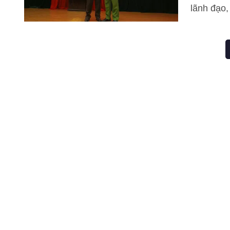
lãnh đạo,
viện. Đây
động 01/