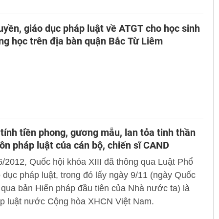
Công an tại Học viện đã hoàn thành và thành công
uyền, giáo dục pháp luật về ATGT cho học sinh
ng học trên địa bàn quận Bắc Từ Liêm
tính tiền phong, gương mẫu, lan tỏa tinh thần
ôn pháp luật của cán bộ, chiến sĩ CAND
/2012, Quốc hội khóa XIII đã thông qua Luật Phổ
o dục pháp luật, trong đó lấy ngày 9/11 (ngày Quốc
 qua bản Hiến pháp đầu tiên của Nhà nước ta) là
p luật nước Cộng hòa XHCN Việt Nam.