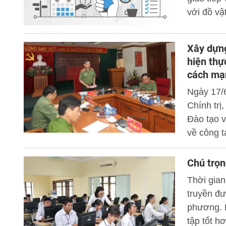
với đồ vậ
mẽ đến tấ
Xây dựng
hiện thự
cách mạn
Ngày 17/6
Chính trị
Đào tạo 
về công t
Chú trọn
Thời gian
truyền đư
phương. H
tập tốt h