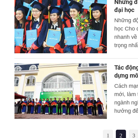
Những độ
học sang 
đại học
duy đổi m
Những đột
học Cho đến giờ phút này sau một thời gian phát triển quá
nhanh về 
trọng nhấ
kỳ vọng c
với nền g
Tác độn
dựng mô 
Cách mạn
mới, làm 
ngành ng
hưởng đến
giáo dục 
vụ nền cô
1
2
3