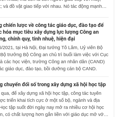
t; và đồ vật giao tiếp với nhau. Nó tác động mạnh
t cả các lĩnh vực...
 chiến lược về công tác giáo dục, đào tạo để
c hóa mục tiêu xây dựng lực lượng Công an
g, chính quy, tinh nhuệ, hiện đại
/2021, tại Hà Nội, Đại tướng Tô Lâm, Uỷ viên Bộ
, Bộ trưởng Bộ Công an chủ trì buổi làm việc với Cục
và các học viện, trường Công an nhân dân (CAND)
ác giáo dục, đào tạo, bồi dưỡng cán bộ CAND.
g chuyển đổi số trong xây dựng xã hội học tập
 qua, để xây dựng xã hội học tập, công tác tuyên
ợc triển khai tích cực ở một số bộ, ngành và địa
ọc tập suốt đời ngày nay mở ra nhiều cơ hội học
ơn, có chất lượng hơn gắn liền với giáo dục mở với