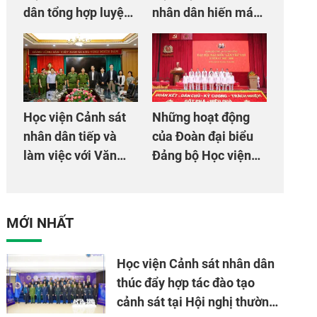
dân tổng hợp luyện
nhân dân hiến máu
màn Trống hội chào
giúp dân và đồng
mừng Đại hội Đảng
đội
Học viện Cảnh sát
Những hoạt động
nhân dân tiếp và
của Đoàn đại biểu
làm việc với Văn
Đảng bộ Học viện
phòng Cơ quan hợp
Cảnh sát nhân dân
tác quốc tế Nhật
tại Đại hội đại biểu
Bản tại Việt Nam
Đảng bộ Công an
MỚI NHẤT
Trung ương lần thứ
VIII, nhiệm kỳ 2025
Học viện Cảnh sát nhân dân
- 2030
thúc đẩy hợp tác đào tạo
cảnh sát tại Hội nghị thường