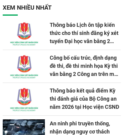
XEM NHIỀU NHẤT
Thông báo Lịch ôn tập kiến
thức cho thí sinh đăng ký xét
tuyển Đại học văn bằng 2
tuyển mới, mở tại Học viện
CSND năm học 2026 - 2027
Công bố cấu trúc, định dạng
đề thi, đề thi minh họa Kỳ thi
văn bằng 2 Công an trên máy
tính
Thông báo kết quả điểm Kỳ
thi đánh giá của Bộ Công an
năm 2026 tại Học viện CSND
An ninh phi truyền thống,
nhận dạng nguy cơ thách