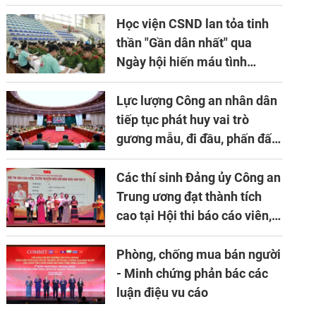
niên lần thứ 10 của Hiệp hội
APTA
Học viện CSND lan tỏa tinh
thần "Gần dân nhất" qua
Ngày hội hiến máu tình
nguyện
Lực lượng Công an nhân dân
tiếp tục phát huy vai trò
gương mẫu, đi đầu, phấn đấu
hoàn thành xuất sắc mọi
nhiệm vụ được giao
Các thí sinh Đảng ủy Công an
Trung ương đạt thành tích
cao tại Hội thi báo cáo viên,
tuyên truyền viên giỏi khu
vực II năm 2026
Phòng, chống mua bán người
- Minh chứng phản bác các
luận điệu vu cáo