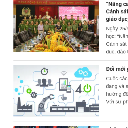
“Nâng ca
Cảnh sát
giáo dục
Ngày 25/
học: “Nân
Cảnh sát 
dục, đào 
Huyên, Ph
Đổi mới 
Cuộc các
đang và s
hưởng đến
Với sự p
(KH&amp;
(đặc biệt
từ một nề