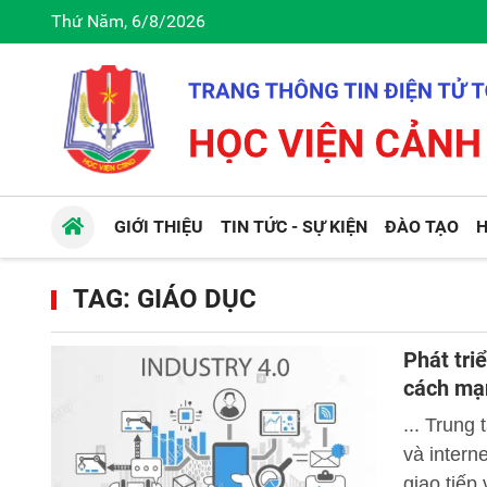
Thứ Năm, 6/8/2026
GIỚI THIỆU
TIN TỨC - SỰ KIỆN
ĐÀO TẠO
H
TAG: GIÁO DỤC
Phát tri
cách mạ
... Trung
và intern
giao tiếp