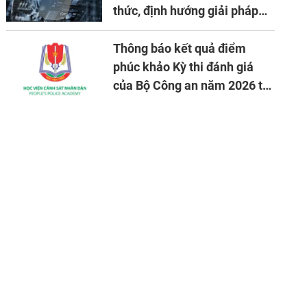
thức, định hướng giải pháp
đảm bảo an ninh quốc gia
trong tình hình hiện nay
Thông báo kết quả điểm
phúc khảo Kỳ thi đánh giá
của Bộ Công an năm 2026 tại
Học viện CSND