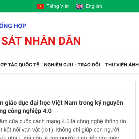
Tiếng Việt
English
ỢP TÁC QUỐC TẾ
NGHIÊN CỨU - TRAO ĐỔI
THƯ VIỆN ẢNH
ển giáo dục đại học Việt Nam trong kỷ nguyên
ng công nghiệp 4.0
 tâm của cuộc cách mạng 4.0 là công nghệ thông tin
et kết nối vạn vật (IoT), không chỉ giúp con người
 với nhau, mà còn là con người giao tiếp với máy,