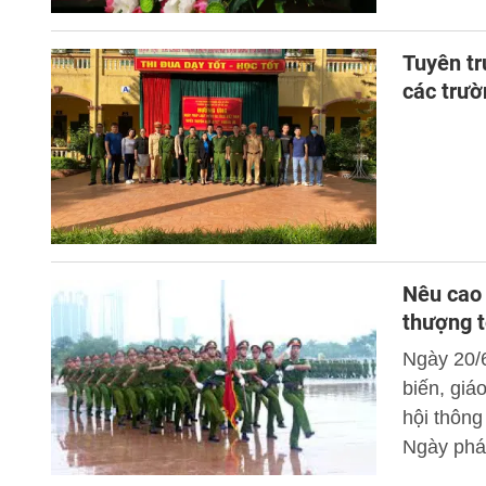
ngoài Bộ 
tốt đẹp.
Tuyên tr
các trườ
Nêu cao 
thượng t
Ngày 20/6
biến, giá
hội thông
Ngày phá