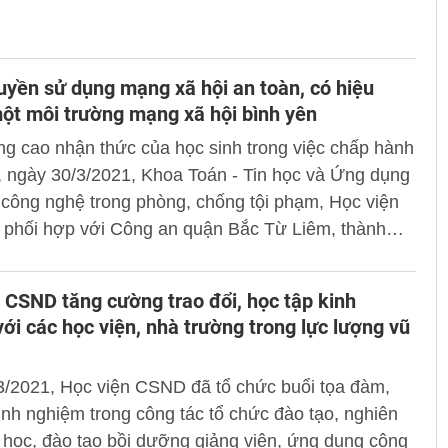
để thực thi là chuyển đổi số, công nghệ số.
uyền sử dụng mạng xã hội an toàn, có hiệu
một môi trường mạng xã hội bình yên
g cao nhận thức của học sinh trong việc chấp hành
, ngày 30/3/2021, Khoa Toán - Tin học và Ứng dụng
công nghệ trong phòng, chống tội phạm, Học viện
phối hợp với Công an quận Bắc Từ Liêm, thành
ội tổ chức chương trình tuyên truyền sử dụng mạng
 toàn, có hiệu quả, vì một môi trường mạng xã hội
 CSND tăng cường trao đổi, học tập kinh
cho các em học sinh trường trung học cơ sở Phúc
ới các học viện, nhà trường trong lực lượng vũ
3/2021, Học viện CSND đã tổ chức buổi tọa đàm,
kinh nghiệm trong công tác tổ chức đào tạo, nghiên
học, đào tạo bồi dưỡng giảng viên, ứng dụng công