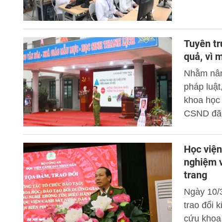
nền tảng 
Tuyên tr
quả, vì 
Nhằm nân
pháp luật
khoa học 
CSND đã 
phố Hà N
xã hội an
Học viện
bình yên 
nghiệm v
Diễn.
trang
Ngày 10/
trao đổi 
cứu khoa 