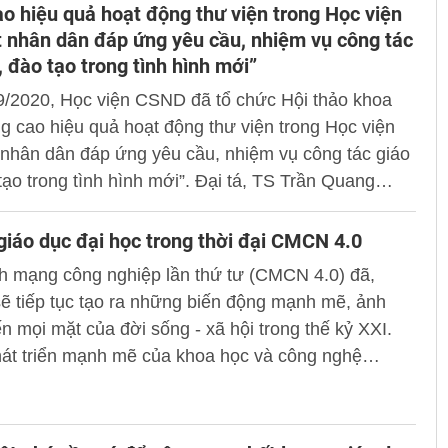
o hiệu quả hoạt động thư viện trong Học viện
 nhân dân đáp ứng yêu cầu, nhiệm vụ công tác
, đào tạo trong tình hình mới”
9/2020, Học viện CSND đã tổ chức Hội thảo khoa
g cao hiệu quả hoạt động thư viện trong Học viện
nhân dân đáp ứng yêu cầu, nhiệm vụ công tác giáo
tạo trong tình hình mới”. Đại tá, TS Trần Quang
ó Giám đốc Học viện chủ trì Hội thảo.
giáo dục đại học trong thời đại CMCN 4.0
h mạng công nghiệp lần thứ tư (CMCN 4.0) đã,
ẽ tiếp tục tạo ra những biến động mạnh mẽ, ảnh
 mọi mặt của đời sống - xã hội trong thế kỷ XXI.
hát triển mạnh mẽ của khoa học và công nghệ
CN), vấn đề đặt ra cho ngành giáo dục và đạo tạo
 là giáo dục đại học) trong CMCN 4.0 là phải đổi mới
n giáo dục nặng về trang bị kiến thức cho người