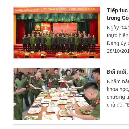
Tiếp tục
trong C
Ngày 04/
thực hiệ
Đảng ủy 
28/10/20
toàn diện
và triển 
Đổi mới,
Thượng t
Nhằm nân
ương Đản
khoa học,
chương tr
chủ đề: “
ra trên đ