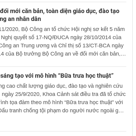
 đổi mới căn bản, toàn diện giáo dục, đào tạo
ông an nhân dân
11/2020, Bộ Công an tổ chức Hội nghị sơ kết 5 năm
n Nghị quyết số 17-NQ/ĐUCA ngày 28/10/2014 của
Công an Trung ương và Chỉ thị số 13/CT-BCA ngày
14 của Bộ trưởng Bộ Công an về đổi mới căn bản,
 giáo dục, đào tạo trong Công an nhân dân (CAND)
khai chương trình, nhiệm vụ năm học 2020 – 2021.
 sáng tạo với mô hình “Bữa trưa học thuật”
ướng, PGS.TS Nguyễn Văn Thành, Ủy viên Trung
g cao chất lượng giáo dục, đào tạo và nghiên cứu
g, Thứ trưởng Bộ Công an dự và phát biểu chỉ đạo.
 ngày 25/9/2020, Khoa Cảnh sát điều tra đã tổ chức
ình tọa đàm theo mô hình “Bữa trưa học thuật” với
Đấu tranh chống tội phạm do người nước ngoài gây
ịa bàn thành phố Hà Nội”,