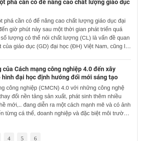
t phá cần có để nâng cao chất lượng giáo dục
nền giáo dục giúp phát triển kỹ năng, thúc đẩy tư
ới sáng tạo.
 phá cần có để nâng cao chất lượng giáo dục đại
số lượng có thể nói chất lượng (CL) là vấn đề quan
t của giáo dục (GD) đại học (ĐH) Việt Nam, cũng là
ủa cả một dân tộc, một thế hệ người Việt Nam đối
iáo dục đại học nước nhà.
g của Cách mạng công nghiệp 4.0 đến xây
hình đại học định hướng đổi mới sáng tạo
g công nghiệp (CMCN) 4.0 với những công nghệ
thay đổi nền tảng sản xuất, phát sinh thêm nhiều
hề mới,.. đang diễn ra một cách mạnh mẽ và có ảnh
 từng cá thể, doanh nghiệp và đặc biệt môi trường
đại học - nơi trực tiếp đào tạo nguồn nhân lực phục
ng nghiệp 4.0.
4
5
6