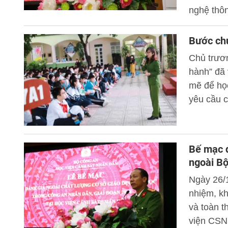
nghệ thôn
Học viện
Bước ch
Chủ trươn
hành” đã
mẽ để học
yêu cầu c
Bế mạc đ
ngoài Bộ
Ngày 26/1
nhiệm, kh
và toàn t
viện CSN