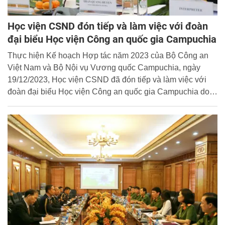
Học viện CSND đón tiếp và làm việc với đoàn
đại biểu Học viện Công an quốc gia Campuchia
Thực hiện Kế hoạch Hợp tác năm 2023 của Bộ Công an
Việt Nam và Bộ Nội vụ Vương quốc Campuchia, ngày
19/12/2023, Học viện CSND đã đón tiếp và làm việc với
đoàn đại biểu Học viện Công an quốc gia Campuchia do
Đại tướng, PGS Khim Sovannavuth, Phó Chủ tịch Hội
đồng Giáo dục, đào tạo nhà trường làm trưởng đoàn. Đại
tá, PGS. TS Trần Quang Huyên, Phó Giám đốc Học viện
CSND chủ trì buổi tiếp và làm việc với đoàn bạn.