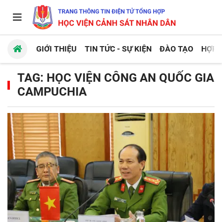
GIỚI THIỆU
TIN TỨC - SỰ KIỆN
ĐÀO TẠO
HỢP 
TAG: HỌC VIỆN CÔNG AN QUỐC GIA
CAMPUCHIA