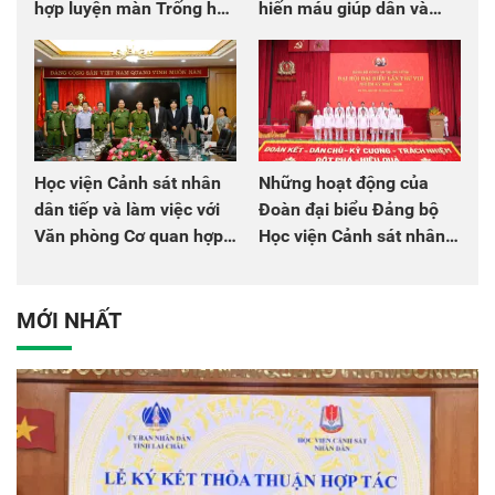
hợp luyện màn Trống hội
hiến máu giúp dân và
chào mừng Đại hội Đảng
đồng đội
Học viện Cảnh sát nhân
Những hoạt động của
dân tiếp và làm việc với
Đoàn đại biểu Đảng bộ
Văn phòng Cơ quan hợp
Học viện Cảnh sát nhân
tác quốc tế Nhật Bản tại
dân tại Đại hội đại biểu
Việt Nam
Đảng bộ Công an Trung
ương lần thứ VIII, nhiệm
MỚI NHẤT
kỳ 2025 - 2030