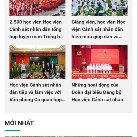
2.500 học viên Học viện
Giảng viên, học viên Học
Cảnh sát nhân dân tổng
viện Cảnh sát nhân dân
hợp luyện màn Trống hội
hiến máu giúp dân và
chào mừng Đại hội Đảng
đồng đội
Học viện Cảnh sát nhân
Những hoạt động của
dân tiếp và làm việc với
Đoàn đại biểu Đảng bộ
Văn phòng Cơ quan hợp
Học viện Cảnh sát nhân
tác quốc tế Nhật Bản tại
dân tại Đại hội đại biểu
Việt Nam
Đảng bộ Công an Trung
ương lần thứ VIII, nhiệm
MỚI NHẤT
kỳ 2025 - 2030