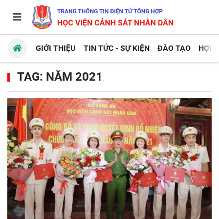
GIỚI THIỆU
TIN TỨC - SỰ KIỆN
ĐÀO TẠO
HỢP 
TAG: NĂM 2021