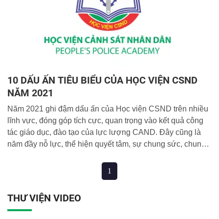
10 DẤU ẤN TIÊU BIỂU CỦA HỌC VIỆN CSND
NĂM 2021
Năm 2021 ghi đậm dấu ấn của Học viện CSND trên nhiều
lĩnh vực, đóng góp tích cực, quan trọng vào kết quả công
tác giáo dục, đào tạo của lực lượng CAND. Đây cũng là
năm đầy nỗ lực, thể hiện quyết tâm, sự chung sức, chung
lòng của toàn thể cán bộ, giảng viên, công nhân viên và
học viên Học viện cùng vượt qua khó khăn trong bối cảnh
1
đại dịch Covid-19, hoàn thành tốt các nhiệm vụ được
Đảng, Nhà nước và Bộ Công an giao. Chào năm mới
THƯ VIỆN VIDEO
2022, cùng nhìn lại 10 dấu ấn tiêu biểu trên các mặt công
tác của Học viện trong năm 2021 sau đây: