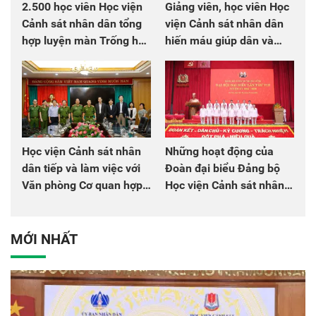
2.500 học viên Học viện
Giảng viên, học viên Học
Cảnh sát nhân dân tổng
viện Cảnh sát nhân dân
hợp luyện màn Trống hội
hiến máu giúp dân và
chào mừng Đại hội Đảng
đồng đội
Học viện Cảnh sát nhân
Những hoạt động của
dân tiếp và làm việc với
Đoàn đại biểu Đảng bộ
Văn phòng Cơ quan hợp
Học viện Cảnh sát nhân
tác quốc tế Nhật Bản tại
dân tại Đại hội đại biểu
Việt Nam
Đảng bộ Công an Trung
ương lần thứ VIII, nhiệm
MỚI NHẤT
kỳ 2025 - 2030