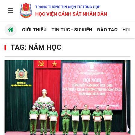
GIỚI THIỆU
TIN TỨC - SỰ KIỆN
ĐÀO TẠO
HỢP 
TAG: NĂM HỌC