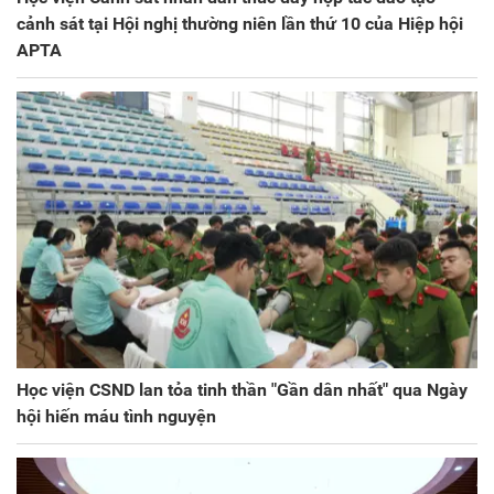
cảnh sát tại Hội nghị thường niên lần thứ 10 của Hiệp hội
APTA
Học viện CSND lan tỏa tinh thần "Gần dân nhất" qua Ngày
hội hiến máu tình nguyện