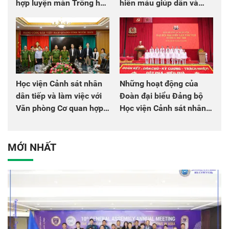
hợp luyện màn Trống hội
hiến máu giúp dân và
chào mừng Đại hội Đảng
đồng đội
Học viện Cảnh sát nhân
Những hoạt động của
dân tiếp và làm việc với
Đoàn đại biểu Đảng bộ
Văn phòng Cơ quan hợp
Học viện Cảnh sát nhân
tác quốc tế Nhật Bản tại
dân tại Đại hội đại biểu
Việt Nam
Đảng bộ Công an Trung
ương lần thứ VIII, nhiệm
MỚI NHẤT
kỳ 2025 - 2030