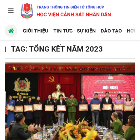
GIỚI THIỆU
TIN TỨC - SỰ KIỆN
ĐÀO TẠO
HỢP 
TAG: TỔNG KẾT NĂM 2023