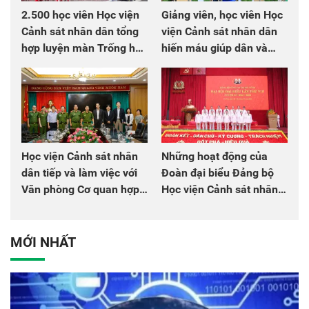
2.500 học viên Học viện
Giảng viên, học viên Học
Cảnh sát nhân dân tổng
viện Cảnh sát nhân dân
hợp luyện màn Trống hội
hiến máu giúp dân và
chào mừng Đại hội Đảng
đồng đội
Học viện Cảnh sát nhân
Những hoạt động của
dân tiếp và làm việc với
Đoàn đại biểu Đảng bộ
Văn phòng Cơ quan hợp
Học viện Cảnh sát nhân
tác quốc tế Nhật Bản tại
dân tại Đại hội đại biểu
Việt Nam
Đảng bộ Công an Trung
ương lần thứ VIII, nhiệm
MỚI NHẤT
kỳ 2025 - 2030