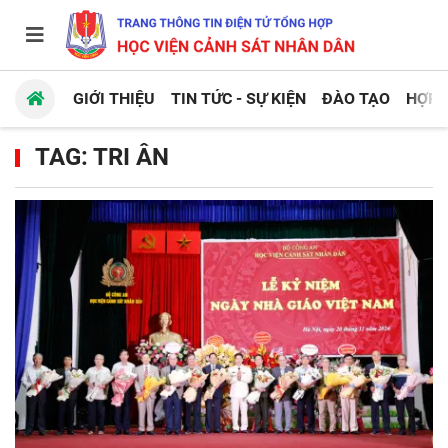
GIỚI THIỆU
TIN TỨC - SỰ KIỆN
ĐÀO TẠO
HỢP 
TAG: TRI ÂN