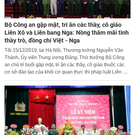
Bộ Công an gặp mặt, tri ân các thầy, cô giáo
Liên Xô và Liên bang Nga: Nồng thắm mãi tình
thầy trò, đồng chí Việt - Nga
Tối 15/12/2019, tại Hà Nội, Thượng tướng Nguyễn Văn
Thành, Ủy viên Trung ương Đảng, Thứ trưởng Bộ Công
an chủ trì buổi gặp mặt, tri ân các thầy, cô giáo thuộc các
cơ sở đào tạo của khối cơ quan thực thi pháp luật Liên Xô
trước đây và Liên bang Nga ngày nay, những người góp
phần truyền dạy kiến thức cho nhiều thế hệ cán bộ, chiến
sĩ Công an nhân dân Việt Nam.