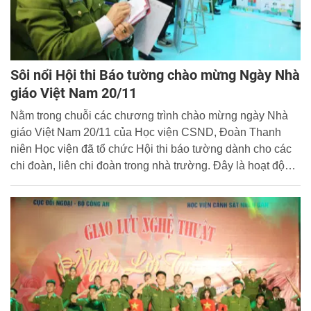
Sôi nổi Hội thi Báo tường chào mừng Ngày Nhà
giáo Việt Nam 20/11
Nằm trong chuỗi các chương trình chào mừng ngày Nhà
giáo Việt Nam 20/11 của Học viện CSND, Đoàn Thanh
niên Học viện đã tổ chức Hội thi báo tường dành cho các
chi đoàn, liên chi đoàn trong nhà trường. Đây là hoạt động
nhằm tuyên truyền, giáo dục cho đoàn viên, thanh niên về
đạo lý “Uống nước nhớ nguồn”, “Tôn sư trọng đạo” của
dân tộc Việt Nam.