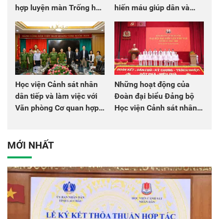
hợp luyện màn Trống hội
hiến máu giúp dân và
chào mừng Đại hội Đảng
đồng đội
Học viện Cảnh sát nhân
Những hoạt động của
dân tiếp và làm việc với
Đoàn đại biểu Đảng bộ
Văn phòng Cơ quan hợp
Học viện Cảnh sát nhân
tác quốc tế Nhật Bản tại
dân tại Đại hội đại biểu
Việt Nam
Đảng bộ Công an Trung
ương lần thứ VIII, nhiệm
MỚI NHẤT
kỳ 2025 - 2030