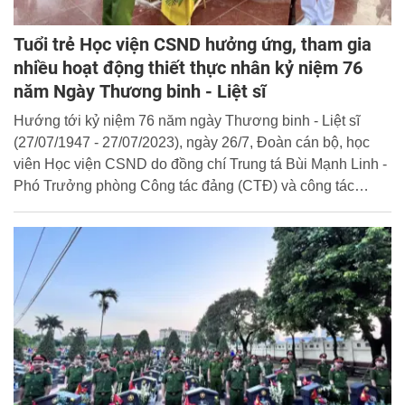
Tuổi trẻ Học viện CSND hưởng ứng, tham gia
nhiều hoạt động thiết thực nhân kỷ niệm 76
năm Ngày Thương binh - Liệt sĩ
Hướng tới kỷ niệm 76 năm ngày Thương binh - Liệt sĩ
(27/07/1947 - 27/07/2023), ngày 26/7, Đoàn cán bộ, học
viên Học viện CSND do đồng chí Trung tá Bùi Mạnh Linh -
Phó Trưởng phòng Công tác đảng (CTĐ) và công tác
chính trị (CTCT) làm trưởng đoàn đã đến dâng hương,
dâng hoa tưởng niệm các anh hùng liệt sĩ tại Nghĩa trang
Liệt sĩ thành phố Hà Nội.