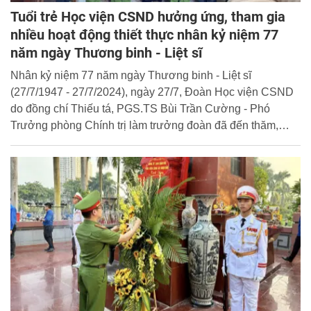
Tuổi trẻ Học viện CSND hưởng ứng, tham gia
nhiều hoạt động thiết thực nhân kỷ niệm 77
năm ngày Thương binh - Liệt sĩ
Nhân kỷ niệm 77 năm ngày Thương binh - Liệt sĩ
(27/7/1947 - 27/7/2024), ngày 27/7, Đoàn Học viện CSND
do đồng chí Thiếu tá, PGS.TS Bùi Trần Cường - Phó
Trưởng phòng Chính trị làm trưởng đoàn đã đến thăm,
tặng quà các thương binh, dâng hương tưởng niệm các
anh hùng liệt sĩ trên địa bàn Phường Cổ Nhuế 2 và
Phường Đức Thắng, quận Bắc Từ Liêm - nơi Học viện
đóng quân. Tham gia đoàn có đồng chí Đại úy Đặng Bá
Vinh - Bí thư Đoàn Thanh niên; Thiếu tá Lại Thị Hiền - Chủ
tịch Hội Phụ nữ; Đại úy Nguyễn Đức Hoàn - Phó Chủ tịch
Công đoàn Học viện.