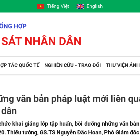
Tiếng Việt
English
ỢP TÁC QUỐC TẾ
NGHIÊN CỨU - TRAO ĐỔI
THƯ VIỆN ẢNH
ng văn bản pháp luật mới liên qu
 dân
ức khai giảng lớp tập huấn, bồi dưỡng những văn bản p
0. Thiếu tướng, GS.TS Nguyễn Đắc Hoan, Phó Giám đốc Họ