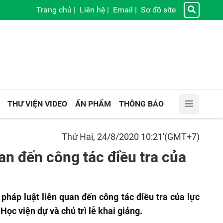
Trang chủ
|
Liên hệ
|
Email
|
Sơ đồ site
THƯ VIỆN VIDEO
ẤN PHẨM
THÔNG BÁO
Thứ Hai, 24/8/2020 10:21'(GMT+7)
an đến công tác điều tra của
háp luật liên quan đến công tác điều tra của lực
c viện dự và chủ trì lễ khai giảng.