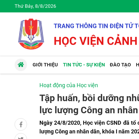
Thứ Bảy, 8/8/2026
GIỚI THIỆU
TIN TỨC - SỰ KIỆN
ĐÀO TẠO
H
Hoạt động của Học viện
Tập huấn, bồi dưỡng nhữ
lực lượng Công an nhân
Ngày 24/8/2020, Học viện CSND đã tổ ch
lượng Công an nhân dân, khóa I năm 202