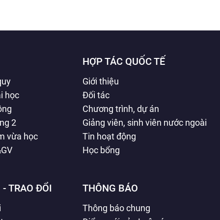
HỢP TÁC QUỐC TẾ
quy
Giới thiệu
i học
Đối tác
hông
Chương trình, dự án
ằng 2
Giảng viên, sinh viên nước ngoài
àm vừa học
Tin hoạt động
&GV
Học bổng
 - TRAO ĐỔI
THÔNG BÁO
i
Thông báo chung