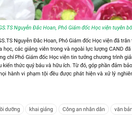
GS.TS Nguyễn Đắc Hoan, Phó Giám đốc Học viện tuyên bố 
g, GS.TS Nguyễn Đắc Hoan, Phó Giám đốc Học viện đã trân 
a học, các giảng viên trong và ngoài lực lượng CAND đã 
ồng chí Phó Giám đốc Học viện tin tưởng chương trình g
u kiến thức quý báu và hữu ích. Từ đó, góp phần đảm bảo v
ọi hành vi phạm tội đều được phát hiện và xử lý nghiêm
ồi dưỡng
khai giảng
Công an nhân dân
văn bản