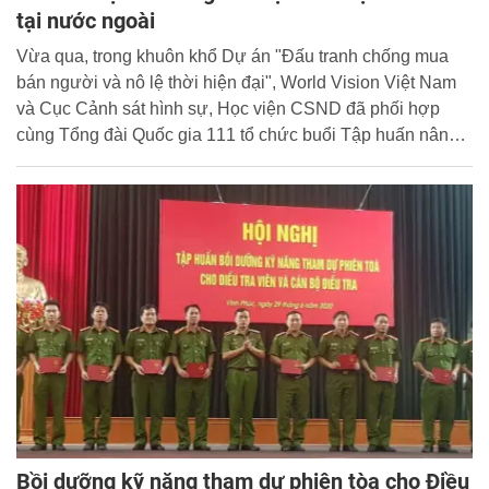
tại nước ngoài
Vừa qua, trong khuôn khổ Dự án "Đấu tranh chống mua
bán người và nô lệ thời hiện đại", World Vision Việt Nam
và Cục Cảnh sát hình sự, Học viện CSND đã phối hợp
cùng Tổng đài Quốc gia 111 tổ chức buổi Tập huấn nâng
cao năng lực cho các tổng đài viên, tư vấn viên đường dây
nóng, hướng tới tham vấn hiệu quả cho các nạn nhân
người Việt Nam bị buôn bán tại nước ngoài.
Bồi dưỡng kỹ năng tham dự phiên tòa cho Điều