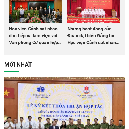
Học viện Cảnh sát nhân
Những hoạt động của
dân tiếp và làm việc với
Đoàn đại biểu Đảng bộ
Văn phòng Cơ quan hợp
Học viện Cảnh sát nhân
tác quốc tế Nhật Bản tại
dân tại Đại hội đại biểu
Việt Nam
Đảng bộ Công an Trung
ương lần thứ VIII, nhiệm
MỚI NHẤT
kỳ 2025 - 2030