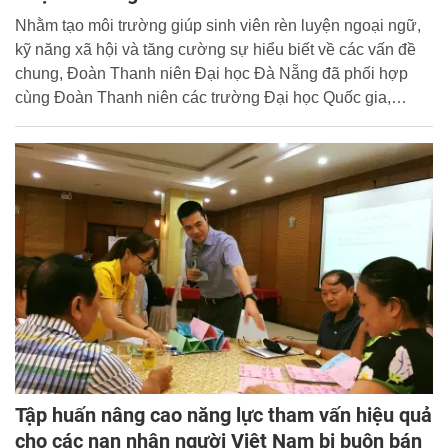
Nhằm tạo môi trường giúp sinh viên rèn luyện ngoại ngữ,
kỹ năng xã hội và tăng cường sự hiểu biết về các vấn đề
chung, Đoàn Thanh niên Đại học Đà Nẵng đã phối hợp
cùng Đoàn Thanh niên các trường Đại học Quốc gia,
trường Đại học các tỉnh và Tập đoàn Wilmar CLV tổ chức
Cuộc thi tiếng Anh Star Awards từ ngày 25/5/2020 và nhận
được sự hưởng ứng nhiệt tình của đông đảo sinh viên
toàn trường.
Tập huấn nâng cao năng lực tham vấn hiệu quả
cho các nạn nhân người Việt Nam bị buôn bán