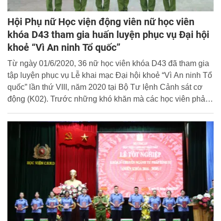
Hội Phụ nữ Học viện động viên nữ học viên
khóa D43 tham gia huấn luyện phục vụ Đại hội
khoẻ “Vì An ninh Tổ quốc”
Từ ngày 01/6/2020, 36 nữ học viên khóa D43 đã tham gia
tập luyện phục vụ Lễ khai mạc Đại hội khoẻ “Vì An ninh Tổ
quốc” lần thứ VIII, năm 2020 tại Bộ Tư lệnh Cảnh sát cơ
động (K02). Trước những khó khăn mà các học viên phải
trải qua trong quá trình tập luyện, ngày 02/7/2020, Hội Phụ
nữ Học viện đã tổ chức chương trình thăm gặp, động viên
kịp thời và ý nghĩa.