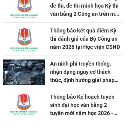
đề thi, đề thi minh họa Kỳ thi
văn bằng 2 Công an trên máy
tính
Thông báo kết quả điểm Kỳ
thi đánh giá của Bộ Công an
năm 2026 tại Học viện CSND
An ninh phi truyền thống,
nhận dạng nguy cơ thách
thức, định hướng giải pháp
đảm bảo an ninh quốc gia
trong tình hình hiện nay
Thông báo Kế hoạch tuyển
sinh đại học văn bằng 2
tuyển mới năm học 2026 -
2027