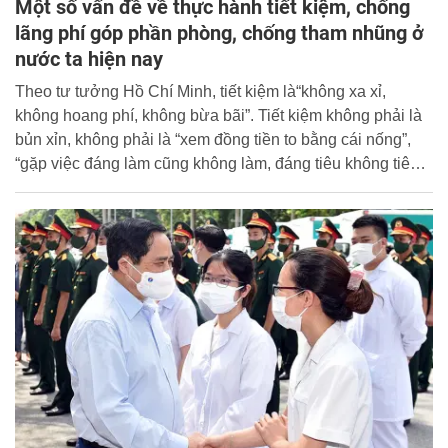
Một số vấn đề về thực hành tiết kiệm, chống
lãng phí góp phần phòng, chống tham nhũng ở
nước ta hiện nay
Theo tư tưởng Hồ Chí Minh, tiết kiệm là“không xa xỉ,
không hoang phí, không bừa bãi”. Tiết kiệm không phải là
bủn xỉn, không phải là “xem đồng tiền to bằng cái nống”,
“gặp việc đáng làm cũng không làm, đáng tiêu không tiêu”.
Nói theo lối khoa học, thì tiết kiệm là tích cực, chứ không
phải là tiêu cực.