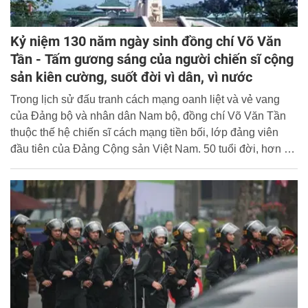
Kỷ niệm 130 năm ngày sinh đồng chí Võ Văn
Tần - Tấm gương sáng của người chiến sĩ cộng
sản kiên cường, suốt đời vì dân, vì nước
Trong lịch sử đấu tranh cách mạng oanh liệt và vẻ vang
của Đảng bộ và nhân dân Nam bộ, đồng chí Võ Văn Tần
thuộc thế hệ chiến sĩ cách mạng tiền bối, lớp đảng viên
đầu tiên của Đảng Cộng sản Việt Nam. 50 tuổi đời, hơn 15
năm hoạt động cách mạng liên tục và sôi nổi, Đồng chí đã
hiến dâng trọn đời mình cho sự nghiệp cách mạng vẻ vang
của Đảng và của dân tộc.