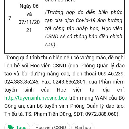
Ngày 06
(Trường hợp do diễn biễn phức
và
7
tạp của dịch Covid-19 ảnh hưởng
07/11/20
tới công tác nhập học, Học viện
21
CSND sẽ có thông báo điều chỉnh
sau).
Trong quá trình thực hiện nếu có vướng mắc, đề nghị
liên hệ với Học viện CSND (qua Phòng Quản lý đào
tạo và bồi dưỡng nâng cao, điện thoại 069.46.239;
024.383.85246; Fax: 0243.8362801; qua Phần mềm
tuyển sinh của Học viện tại địa chỉ:
http://tuyensinh.hvcsnd.bca
trên mạng WAN của Bộ
Công an; cán bộ tuyển sinh Phòng Quản lý đào tạo:
Thiếu tá, TS. Phạm Tiến Dũng, SĐT: 0972.888.060).
Tags
Học viện CSND
Đại học