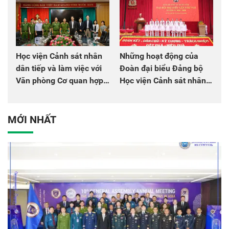
Học viện Cảnh sát nhân
Những hoạt động của
dân tiếp và làm việc với
Đoàn đại biểu Đảng bộ
Văn phòng Cơ quan hợp
Học viện Cảnh sát nhân
tác quốc tế Nhật Bản tại
dân tại Đại hội đại biểu
Việt Nam
Đảng bộ Công an Trung
ương lần thứ VIII, nhiệm
MỚI NHẤT
kỳ 2025 - 2030