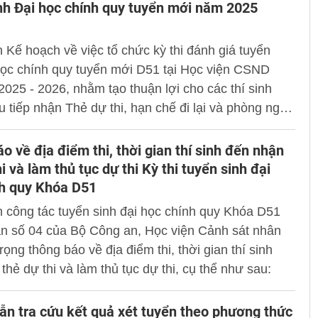
 Công an cấp xã (gồm Công an 2.621 xã; 687
nh Đại học chính quy tuyển mới năm 2025
1 đặc khu), có hiệu lực từ ngày 01/7/2025.
 Kế hoạch về việc tổ chức kỳ thi đánh giá tuyển
học chính quy tuyển mới D51 tại Học viện CSND
025 - 2026, nhằm tạo thuận lợi cho các thí sinh
u tiếp nhận Thẻ dự thi, hạn chế đi lại và phòng ngừa
Thẻ dự thi, Hội đồng tuyển sinh Học viện Cảnh sát
 thông báo:
o về địa điểm thi, thời gian thí sinh đến nhận
i và làm thủ tục dự thi Kỳ thi tuyển sinh đại
nh quy Khóa D51
 công tác tuyển sinh đại học chính quy Khóa D51
án số 04 của Bộ Công an, Học viện Cảnh sát nhân
rọng thông báo về địa điểm thi, thời gian thí sinh
thẻ dự thi và làm thủ tục dự thi, cụ thể như sau:
n tra cứu kết quả xét tuyển theo phương thức