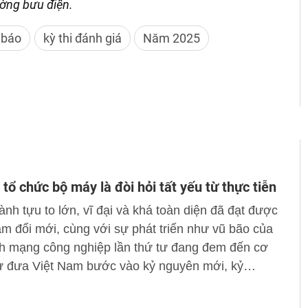
ờng bưu điện.
 báo
kỳ thi đánh giá
Năm 2025
 tổ chức bộ máy là đòi hỏi tất yếu từ thực tiễn
nh tựu to lớn, vĩ đại và khá toàn diện đã đạt được
m đổi mới, cùng với sự phát triển như vũ bão của
h mạng công nghiệp lần thứ tư đang đem đến cơ
sử đưa Việt Nam bước vào kỷ nguyên mới, kỷ
ươn mình của dân tộc.