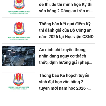
đề thi, đề thi minh họa Kỳ thi
văn bằng 2 Công an trên máy
tính
Thông báo kết quả điểm Kỳ
thi đánh giá của Bộ Công an
năm 2026 tại Học viện CSND
An ninh phi truyền thống,
nhận dạng nguy cơ thách
thức, định hướng giải pháp
đảm bảo an ninh quốc gia
trong tình hình hiện nay
Thông báo Kế hoạch tuyển
sinh đại học văn bằng 2
tuyển mới năm học 2026 -
2027