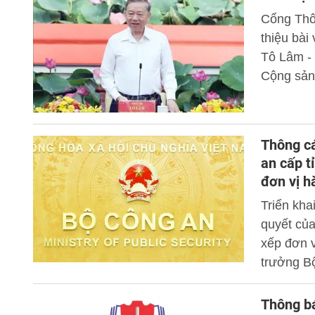
Cổng Thôn
thiệu bà
Tô Lâm -
Cộng sản
Thông cá
an cấp t
đơn vị h
Triển kha
quyết củ
xếp đơn v
trưởng Bộ
52 Công a
chính mới
Thông bá