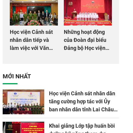
mừng Đại hội Đảng
đội
Học viện Cảnh sát
Những hoạt động
nhân dân tiếp và
của Đoàn đại biểu
làm việc với Văn
Đảng bộ Học viện
phòng Cơ quan hợp
Cảnh sát nhân dân
tác quốc tế Nhật
tại Đại hội đại biểu
Bản tại Việt Nam
Đảng bộ Công an
MỚI NHẤT
Trung ương lần thứ
VIII, nhiệm kỳ 2025
Học viện Cảnh sát nhân dân
- 2030
tăng cường hợp tác với Ủy
ban nhân dân tỉnh Lai Châu
về ứng dụng khoa học công
nghệ trong lĩnh vực đấu tranh
Khai giảng Lớp tập huấn bồi