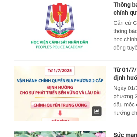
Thông bá
chính qu
Căn cứ C
thông báo
học chín
đồng tuyể
tuyển ph
Từ 01/7/
định hướ
Ngày 01/7
phương 2 
dấu mốc q
hướng cho
Sức mạn