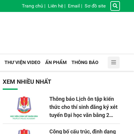
Trang chủ
|
Liên hệ
|
Email
|
Sơ đồ site
THƯ VIỆN VIDEO
ẤN PHẨM
THÔNG BÁO
XEM NHIỀU NHẤT
Thông báo Lịch ôn tập kiến
thức cho thí sinh đăng ký xét
tuyển Đại học văn bằng 2
tuyển mới, mở tại Học viện
CSND năm học 2026 - 2027
Công bố cấu trúc, định dạng