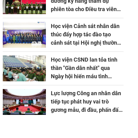
phòng, chống tội phạm
dưỡng kỹ năng tham dự
phiên tòa cho Điều tra viên
khóa 1 năm 2026
Học viện Cảnh sát nhân dân
thúc đẩy hợp tác đào tạo
cảnh sát tại Hội nghị thường
niên lần thứ 10 của Hiệp hội
APTA
Học viện CSND lan tỏa tinh
thần "Gần dân nhất" qua
Ngày hội hiến máu tình
nguyện
Lực lượng Công an nhân dân
tiếp tục phát huy vai trò
gương mẫu, đi đầu, phấn đấu
hoàn thành xuất sắc mọi
nhiệm vụ được giao