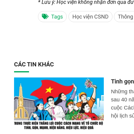
* Lưu ý: Học viện không nhận đơn qua đư
Tags
Học viện CSND
Thông
CÁC TIN KHÁC
Tinh gọn
Những thà
sau 40 nă
cuộc Các
hội lịch 
nguyên v