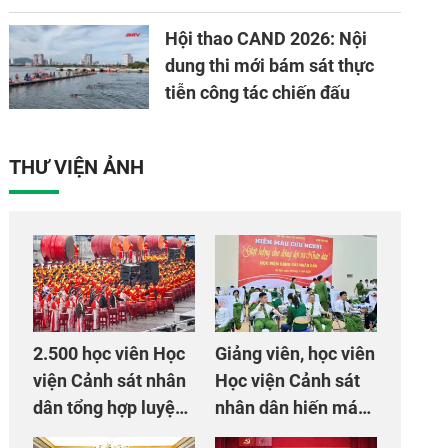
Hội thao CAND 2026: Nội
dung thi mới bám sát thực
tiễn công tác chiến đấu
THƯ VIỆN ẢNH
2.500 học viên Học
Giảng viên, học viên
viện Cảnh sát nhân
Học viện Cảnh sát
dân tổng hợp luyện
nhân dân hiến máu
màn Trống hội chào
giúp dân và đồng