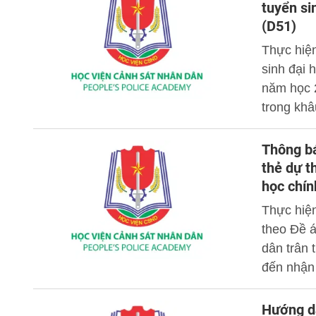
và 3.319
tuyển si
phường; 1
(D51)
Thực hiện
sinh đại 
năm học 2
trong khâ
thất lạc 
nhân dân
Thông bá
thẻ dự th
học chí
Thực hiện
theo Đề 
dân trân t
đến nhận 
Hướng dẫ