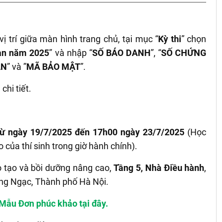
vị trí giữa màn hình trang chủ, tại mục “
Kỳ thi
” chọn
 an năm 2025
” và nhập “
SỐ BÁO DANH
”, “
SỐ CHỨNG
ÂN
” và ”
MÃ BẢO MẬT
”.
chi tiết.
ừ ngày 19/7/2025 đến 17h00 ngày 23/7/2025
(Học
o của thí sinh trong giờ hành chính).
o tạo và bồi dưỡng nâng cao,
Tầng 5, Nhà Điều hành
,
ng Ngạc, Thành phố Hà Nội.
Mẫu Đơn phúc khảo tại đây.