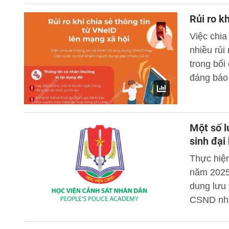
Rủi ro k
Việc chia
nhiều rủi
trong bối
đáng báo 
Deepvoic
video và 
dùng khó 
Một số l
sinh đại
Thực hiện
năm 2025
dung lưu ý
CSND nh