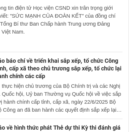
g tin điện tử Học viện CSND xin trân trọng giới
i viết: "SỨC MẠNH CỦA ĐOÀN KẾT" của đồng chí
 Tổng Bí thư Ban Chấp hành Trung ương Đảng
 Việt Nam.
o báo chí về triển khai sắp xếp, tổ chức Công
ỉnh, cấp xã theo chủ trương sắp xếp, tổ chức lại
ành chính các cấp
i thực hiện chủ trương của Bộ Chính trị và các Nghị
a Quốc hội, Uỷ ban Thường vụ Quốc hội về việc sắp
ị hành chính cấp tỉnh, cấp xã, ngày 22/6/2025 Bộ
 Công an đã ban hành các quyết định sắp xếp lại
n cấp tỉnh thành 23 đầu mối theo địa giới hành
. Theo đó, toàn quốc có 34 Công an cấp tỉnh (mới)
o về hình thức phát Thẻ dự thi Kỳ thi đánh giá