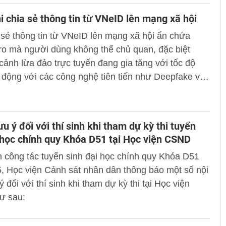
hi chia sẻ thông tin từ VNeID lên mạng xã hội
 sẻ thông tin từ VNeID lên mạng xã hội ẩn chứa
 ro mà người dùng không thể chủ quan, đặc biệt
 cảnh lừa đảo trực tuyến đang gia tăng với tốc độ
động với các công nghệ tiên tiến như Deepfake và
e. Những công nghệ này cho phép tạo ra hình ảnh,
âm thanh giả mạo một cách tinh vi, khiến người
lòng phân biệt thật giả.
ưu ý đối với thí sinh khi tham dự kỳ thi tuyển
 học chính quy Khóa D51 tại Học viện CSND
 công tác tuyển sinh đại học chính quy Khóa D51
, Học viện Cảnh sát nhân dân thông báo một số nội
 đối với thí sinh khi tham dự kỳ thi tại Học viện
ư sau: