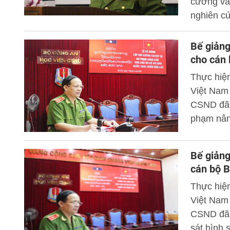
cường và 
nghiên cứ
Học viện
Thái Lan 
Bế giảng
phạm xuyê
cho cán
ASEAN - 
Thực hiện
Việt Nam 
CSND đã 
phạm nân
Bế giảng
cán bộ 
Thực hiện
Việt Nam 
CSND đã 
sát hình 