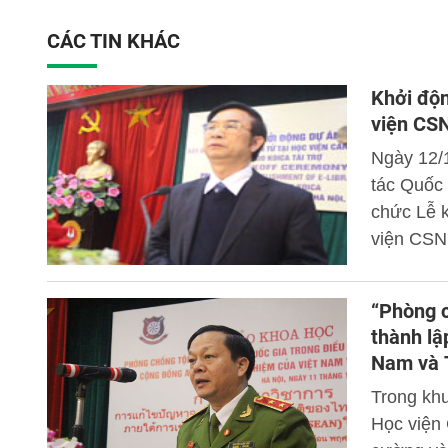
CÁC TIN KHÁC
Khởi độn
viện CS
Ngày 12/
tác Quốc 
chức Lễ k
viện CSND
“Phòng c
thành lậ
Nam và 
Trong kh
Học viện 