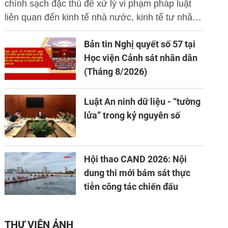
chính sạch đặc thù để xử lý vi phạm pháp luật
liên quan đến kinh tế nhà nước, kinh tế tư nhân
và ứng dụng khoa học công nghệ, đổi mới sáng
Bản tin Nghị quyết số 57 tại
tạo và chuyển đổi số.
Học viện Cảnh sát nhân dân
(Tháng 8/2026)
Luật An ninh dữ liệu - “tường
lửa” trong kỷ nguyên số
Hội thao CAND 2026: Nội
dung thi mới bám sát thực
tiễn công tác chiến đấu
THƯ VIỆN ẢNH