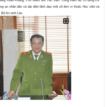
. Đặng Xuân Khang, Phó Giám đốc Học viện. Cùng tham dự có đồng chí
g an nhân dân và đại diện lãnh đạo một số đơn vị thuộc Học viện và
, Bộ An ninh Lào.