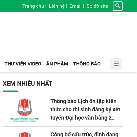
Trang chủ
|
Liên hệ
|
Email
|
Sơ đồ site
THƯ VIỆN VIDEO
ẤN PHẨM
THÔNG BÁO
XEM NHIỀU NHẤT
Thông báo Lịch ôn tập kiến
thức cho thí sinh đăng ký xét
tuyển Đại học văn bằng 2
tuyển mới, mở tại Học viện
CSND năm học 2026 - 2027
Công bố cấu trúc, định dạng