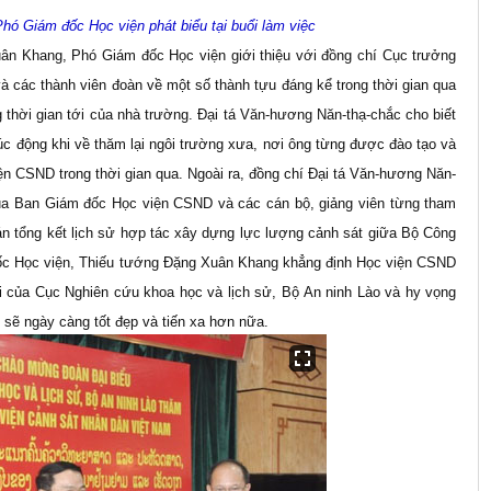
ó Giám đốc Học viện phát biểu tại buổi làm việc
uân Khang, Phó Giám đốc Học viện giới thiệu với đồng chí Cục trưởng
à các thành viên đoàn về một số thành tựu đáng kể trong thời gian qua
hời gian tới của nhà trường. Đại tá Văn-hương Năn-thạ-chắc cho biết
úc động khi về thăm lại ngôi trường xưa, nơi ông từng được đào tạo và
iện CSND trong thời gian qua. Ngoài ra, đồng chí Đại tá Văn-hương Năn-
a Ban Giám đốc Học viện CSND và các cán bộ, giảng viên từng tham
 án tổng kết lịch sử hợp tác xây dựng lực lượng cảnh sát giữa Bộ Công
ốc Học viện, Thiếu tướng Đặng Xuân Khang khẳng định Học viện CSND
tới của Cục Nghiên cứu khoa học và lịch sử, Bộ An ninh Lào và hy vọng
 sẽ ngày càng tốt đẹp và tiến xa hơn nữa.