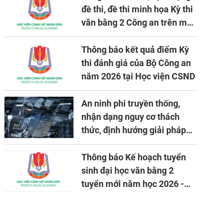
đề thi, đề thi minh họa Kỳ thi
văn bằng 2 Công an trên máy
tính
Thông báo kết quả điểm Kỳ
thi đánh giá của Bộ Công an
năm 2026 tại Học viện CSND
An ninh phi truyền thống,
nhận dạng nguy cơ thách
thức, định hướng giải pháp
đảm bảo an ninh quốc gia
trong tình hình hiện nay
Thông báo Kế hoạch tuyển
sinh đại học văn bằng 2
tuyển mới năm học 2026 -
2027