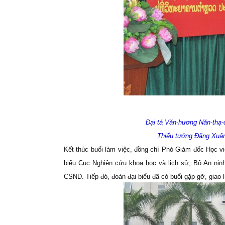
Đại tá Văn-hương Năn-thạ-
Thiếu tướng Đặng Xuâ
Kết thúc buổi làm việc, đồng chí Phó Giám đốc Học v
biểu Cục Nghiên cứu khoa học và lịch sử, Bộ An nin
CSND. Tiếp đó, đoàn đại biểu đã có buổi gặp gỡ, giao 