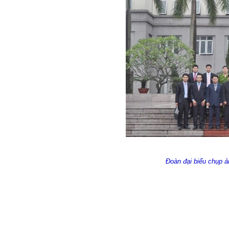
Đoàn đại biểu chụp ả