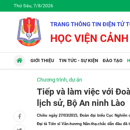
Thứ Sáu, 7/8/2026
GIỚI THIỆU
TIN TỨC - SỰ KIỆN
ĐÀO TẠO
H
Chương trình, dự án
Tiếp và làm việc với Đ
lịch sử, Bộ An ninh Lào
Chiều ngày
27/03/2015, Đoàn đại biểu Cục Nghiên 
Đại tá Tiến sĩ Văn-hương Năn-thạ-chắc dẫn đầu đã 