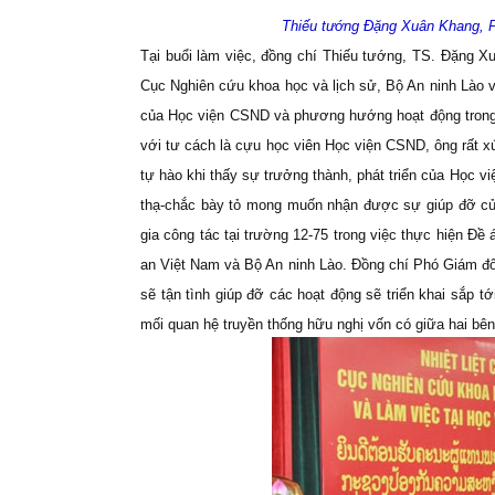
Thiếu tướng Đặng Xuân Khang, Ph
Tại buổi làm việc, đồng chí Thiếu tướng, TS. Đặng X
Cục Nghiên cứu khoa học và lịch sử, Bộ An ninh Lào v
của Học viện CSND và phương hướng hoạt động trong t
với tư cách là cựu học viên Học viện CSND, ông rất x
tự hào khi thấy sự trưởng thành, phát triển của Học v
thạ-chắc bày tỏ mong muốn nhận được sự giúp đỡ củ
gia công tác tại trường 12-75 trong việc thực hiện Đề
an Việt Nam và Bộ An ninh Lào. Đồng chí Phó Giám đ
sẽ tận tình giúp đỡ các hoạt động sẽ triển khai sắp 
mối quan hệ truyền thống hữu nghị vốn có giữa hai bên