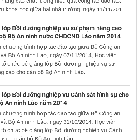
nâng cao chất lượng hiệu quả công tác đào tạo,
u khoa học giữa hai nhà trường, ngày 11/11/2014,
 CSND Việt Nam và Học viện Cảnh sát Hoàng gia
đã phối hợp tổ chức Hội thảo “Phòng chống tội
 lớp Bồi dưỡng nghiệp vụ sư phạm nâng cao
n quốc gia trong điều kiện thành lập cộng đồng
 bộ Bộ An ninh nước CHDCND Lào năm 2014
Kinh nghiệm của Việt Nam và Thái Lan”.
 chương trình hợp tác đào tạo giữa Bộ Công an
và Bộ An ninh Lào, ngày 07/11/2014, Học viện
tổ chức bế giảng lớp Bồi dưỡng nghiệp vụ sư
g cao cho cán bộ Bộ An ninh Lào.
 lớp Bồi dưỡng nghiệp vụ Cảnh sát hình sự cho
Bộ An ninh Lào năm 2014
 chương trình hợp tác đào tạo giữa Bộ Công an
và Bộ An ninh Lào, ngày 31/10/2014, Học viện
tổ chức bế giảng lớp Bồi dưỡng nghiệp vụ Cảnh
sự cho cán bộ Bộ An ninh Lào.