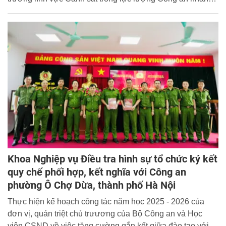
dân. Đồng chí Thượng tướng, TS. Lê Quốc Hùng, Ủy viên
Ban Chấp hành Trung ương Đảng, Thử trưởng Bộ Công
an dự, chỉ đạo tại buổi lễ và trực tiếp giảng dạy chuyên đề
đầu tiên cho khóa học.
Khoa Nghiệp vụ Điều tra hình sự tổ chức ký kết
quy chế phối hợp, kết nghĩa với Công an
phường Ô Chợ Dừa, thành phố Hà Nội
Thực hiện kế hoạch công tác năm học 2025 - 2026 của
đơn vị, quán triệt chủ trưương của Bộ Công an và Học
viện CSND về việc tăng cường gắn kết giữa đào tạo với