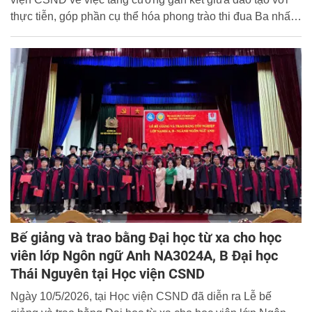
thực tiễn, góp phần cụ thể hóa phong trào thi đua Ba nhất:
“Kỷ luật nhất - Trung thành nhất - Gần dân nhất” trong lực
lượng Công an nhân dân, được sự đồng ý của Ban Giám
đốc Học viện, ngày 11/5/2026, tại trụ sở Công an phường
Ô Chợ Dừa, thành phố Hà Nội, Khoa Nghiệp vụ Điều tra
hình sự (NVĐT) - Học viện CSND và Công an phường Ô
Chợ Dừa đã tổ chức Chương trình kết nghĩa, ký kết Quy
chế phối hợp công tác giữa hai đơn vị.
Bế giảng và trao bằng Đại học từ xa cho học
viên lớp Ngôn ngữ Anh NA3024A, B Đại học
Thái Nguyên tại Học viện CSND
Ngày 10/5/2026, tại Học viện CSND đã diễn ra Lễ bế