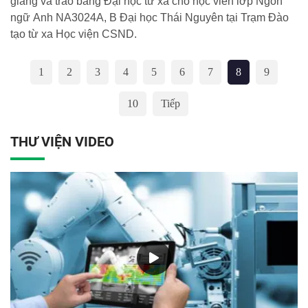
giảng và trao bằng Đại học từ xa cho học viên lớp Ngôn
ngữ Anh NA3024A, B Đại học Thái Nguyên tại Trạm Đào
tạo từ xa Học viện CSND.
1
2
3
4
5
6
7
8
9
10
Tiếp
THƯ VIỆN VIDEO