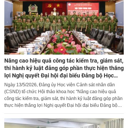
Nâng cao hiệu quả công tác kiểm tra, giám sát,
thi hành kỷ luật đảng góp phần thực hiện thắng
lợi Nghị quyết Đại hội đại biểu Đảng bộ Học
viện Cảnh sát nhân dân lần thứ XVIII, nhiệm kỳ
Ngày 13/5/2026, Đảng ủy Học viện Cảnh sát nhân dân
2025 - 2030
(CSND) tổ chức Hội thảo khoa học “Nâng cao hiệu quả
công tác kiểm tra, giám sát, thi hành kỷ luật đảng góp phần
thực hiện thắng lợi Nghị quyết Đại hội đại biểu Đảng bộ
Học viện Cảnh sát nhân dân lần thứ XVIII, nhiệm kỳ 2025 -
2030”. Thiếu tướng, TS. Chử Văn Dũng, Phó Bí thư Đảng
ủy, Chủ nhiệm Ủy ban Kiểm tra (UBKT) Đảng ủy, Phó