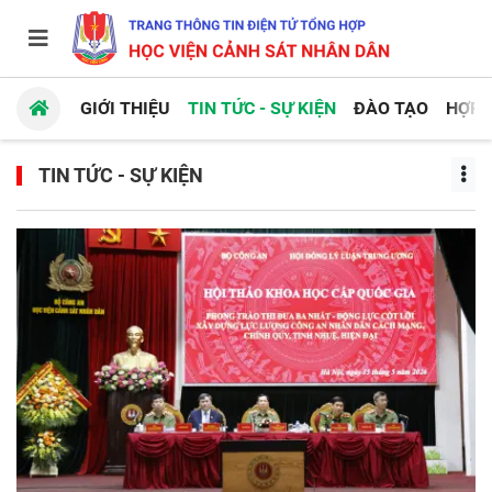
GIỚI THIỆU
TIN TỨC - SỰ KIỆN
ĐÀO TẠO
HỢP 
TIN TỨC - SỰ KIỆN