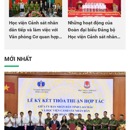
Học viện Cảnh sát nhân
Những hoạt động của
dân tiếp và làm việc với
Đoàn đại biểu Đảng bộ
Văn phòng Cơ quan hợp
Học viện Cảnh sát nhân
tác quốc tế Nhật Bản tại
dân tại Đại hội đại biểu
Việt Nam
Đảng bộ Công an Trung
ương lần thứ VIII, nhiệm
MỚI NHẤT
kỳ 2025 - 2030