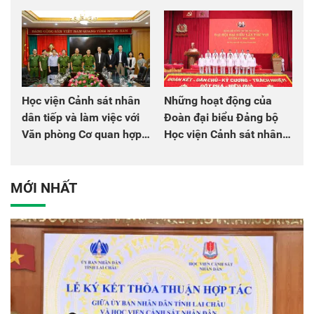
chào mừng Đại hội Đảng
đồng đội
Học viện Cảnh sát nhân
Những hoạt động của
dân tiếp và làm việc với
Đoàn đại biểu Đảng bộ
Văn phòng Cơ quan hợp
Học viện Cảnh sát nhân
tác quốc tế Nhật Bản tại
dân tại Đại hội đại biểu
Việt Nam
Đảng bộ Công an Trung
ương lần thứ VIII, nhiệm
MỚI NHẤT
kỳ 2025 - 2030