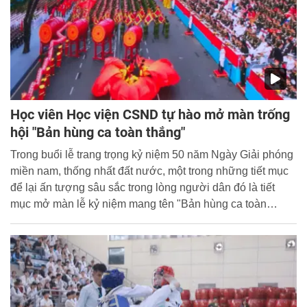
Học viên Học viện CSND tự hào mở màn trống
hội "Bản hùng ca toàn thắng"
Trong buổi lễ trang trọng kỷ niệm 50 năm Ngày Giải phóng
miền nam, thống nhất đất nước, một trong những tiết mục
để lại ấn tượng sâu sắc trong lòng người dân đó là tiết
mục mở màn lễ kỷ niệm mang tên "Bản hùng ca toàn
thắng" của hơn 1000 chiến sỹ thuộc đội Trống hội của Học
viện Cảnh sát nhân dân.