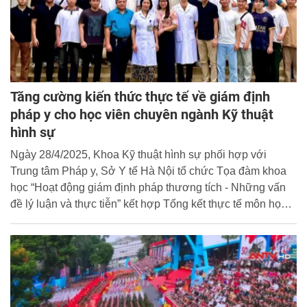
Tăng cường kiến thức thực tế về giám định
pháp y cho học viên chuyên ngành Kỹ thuật
hình sự
Ngày 28/4/2025, Khoa Kỹ thuật hình sự phối hợp với
Trung tâm Pháp y, Sở Y tế Hà Nội tổ chức Tọa đàm khoa
học “Hoạt động giám định pháp thương tích - Những vấn
đề lý luận và thực tiễn” kết hợp Tổng kết thực tế môn học
Pháp y hình sự của các lớp chuyên ngành Kỹ thuật hình
sự khóa D467 tại Trung tâm Pháp y, Sở Y tế Hà Nội.