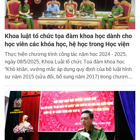
Khoa luật tổ chức tọa đàm khoa học dành cho
học viên các khóa học, hệ học trong Học viện
Thực hiện chương trình công tác năm học 2024 - 2025,
ngày 08/5/2025, Khoa Luật tổ chức Tọa đàm khoa học
“Khó khăn, vướng mắc áp dụng quy định của bộ luật hình
sự năm 2015 (sửa đổi, bổ sung năm 2017) trong chương
các tội phạm xâm phạm sở hữu - Những vấn đề đặt ra đối
với hoạt động điều tra của lực lượng Công an nhân
dân”cho học viên các hệ học trong Học viện.