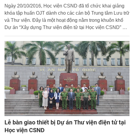
Ngày 20/10/2016, Học viện CSND đã tổ chức khai giảng
khóa tập huấn OJT dành cho các cán bộ Trung tâm Lưu trữ
và Thư viện. Đây là một hoạt động nằm trong khuôn khổ
Dự án “Xây dựng Thư viện điện tử tại Học viện CSND” do
Chính phủ Hàn Quốc tài trợ thông qua Cơ quan Hợp tác
Quốc tế Hàn Quốc (KOICA) tại Việt Nam.
Lễ bàn giao thiết bị Dự án Thư viện điện tử tại
Học viện CSND