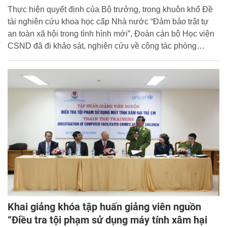
Thực hiện quyết định của Bộ trưởng, trong khuôn khổ Đề
tài nghiên cứu khoa học cấp Nhà nước “Đảm bảo trật tự
an toàn xã hội trong tình hình mới”, Đoàn cán bộ Học viện
CSND đã đi khảo sát, nghiên cứu về công tác phòng
chống tội phạm, đào tạo cán bộ cảnh sát tại Nhật Bản từ
17/05/2016 - 21/05/2016. Đoàn do đồng chí Trung tướng
GS.TS Nguyễn Xuân Yêm, Giám đốc Học viện, Chủ nhiệm
Đề tài dẫn đầu.
Khai giảng khóa tập huấn giảng viên nguồn
“Điều tra tội phạm sử dụng máy tính xâm hại