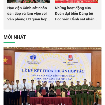
Học viện Cảnh sát nhân
Những hoạt động của
dân tiếp và làm việc với
Đoàn đại biểu Đảng bộ
Văn phòng Cơ quan hợp
Học viện Cảnh sát nhân
tác quốc tế Nhật Bản tại
dân tại Đại hội đại biểu
Việt Nam
Đảng bộ Công an Trung
ương lần thứ VIII, nhiệm
MỚI NHẤT
kỳ 2025 - 2030