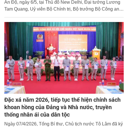
Ấn Độ, ngày 6/5, tại Thủ đô New Delhi, Đại tướng Lương
Tam Quang, Uỷ viên Bộ Chính trị, Bộ trưởng Bộ Công an
đã tiếp Ngài Bandi Sanjay Kumar, Quốc vụ khanh Bộ Nội
vụ Ấn Độ. Cùng dự buổi tiếp có đại diện lãnh đạo các đơn
vị chức năng hai Bộ.
Đặc xá năm 2026, tiếp tục thể hiện chính sách
khoan hồng của Đảng và Nhà nước, truyền
thống nhân ái của dân tộc
Ngày 07/4/2026, Tổng Bí thư, Chủ tịch nước Tô Lâm đã ký