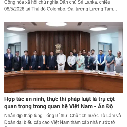
Cộng hòa xã hội chủ nghĩa Dân chủ Sri Lanka, chiều
08/5/2026 tại Thủ đô Colombo, Đại tướng Lương Tam
Quang, Ủy viên Bộ Chính trị, Bộ trưởng Bộ Công an Việt
Nam đã hội đàm với ngài A-nan-đa Uy-giê-pa-la (Ananda
Wijepala), Bộ trưởng Bộ Công an và các vấn đề nghị viện
Sri Lanka.
Hợp tác an ninh, thực thi pháp luật là trụ cột
quan trọng trong quan hệ Việt Nam - Ấn Độ
Nhân dịp tháp tùng Tổng Bí thư, Chủ tịch nước Tô Lâm và
Đoàn đại biểu cấp cao Việt Nam thăm cấp nhà nước tới