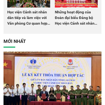
Học viện Cảnh sát nhân
Những hoạt động của
dân tiếp và làm việc với
Đoàn đại biểu Đảng bộ
Văn phòng Cơ quan hợp
Học viện Cảnh sát nhân
tác quốc tế Nhật Bản tại
dân tại Đại hội đại biểu
Việt Nam
Đảng bộ Công an Trung
ương lần thứ VIII, nhiệm
MỚI NHẤT
kỳ 2025 - 2030