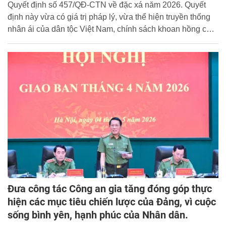
Quyết định số 457/QĐ-CTN về đặc xá năm 2026. Quyết
định này vừa có giá trị pháp lý, vừa thể hiện truyền thống
nhân ái của dân tộc Việt Nam, chính sách khoan hồng của
Đảng và Nhà nước ta đối với người bị kết án phạt tù đã cải
tạo tiến bộ, đồng thời khuyến khích người bị kết án đang
chấp hành án phạt tù ăn năn hối cải, tích cực học tập, lao
động cải tạo tốt để được hưởng sự khoan hồng của Nhà
nước, phấn đấu, rèn luyện trở thành người có ích cho gia
đình và xã hội.
Đưa công tác Công an gia tăng đóng góp thực
hiện các mục tiêu chiến lược của Đảng, vì cuộc
sống bình yên, hạnh phúc của Nhân dân.