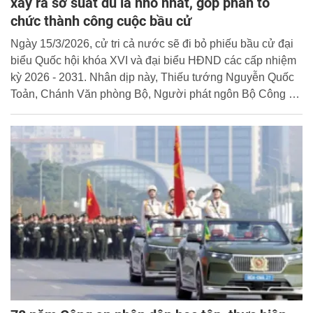
xảy ra sơ suất dù là nhỏ nhất, góp phần tổ
chức thành công cuộc bầu cử
Ngày 15/3/2026, cử tri cả nước sẽ đi bỏ phiếu bầu cử đại
biểu Quốc hội khóa XVI và đại biểu HĐND các cấp nhiệm
kỳ 2026 - 2031. Nhân dịp này, Thiếu tướng Nguyễn Quốc
Toản, Chánh Văn phòng Bộ, Người phát ngôn Bộ Công an
đã trao đổi, thông tin với báo chí một số nội dung về việc
triển khai nhiệm vụ đảm bảo môi trường an ninh, an toàn,
bảo đảm tốt quyền bầu cử của công dân; khai thác hiệu
quả Cơ sở dữ liệu quốc gia về dân cư và ứng dụng VNeID
phục vụ bầu cử.