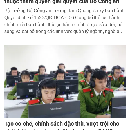
thuộc thẩm quyền giải quyết của Bộ Công an
Bộ trưởng Bộ Công an Lương Tam Quang đã ký ban hành
Quyết định số 1523/QĐ-BCA-C06 Công bố thủ tục hành
chính mới ban hành, thủ tục hành chính được sửa đổi, bổ
sung và bãi bỏ trong các lĩnh vực quản lý ngành, nghề đầu
tư kinh doanh có điều kiện về an ninh, trật tự; quản lý con
dấu; quản lý, sử dụng pháo; quản lý cư trú; quản lý căn
cước thuộc thẩm quyền giải quyết của Bộ Công an. Quyết
định có hiệu lực kể từ ngày 26/3/2026.
Tạo cơ chế, chính sách đặc thù, vượt trội cho