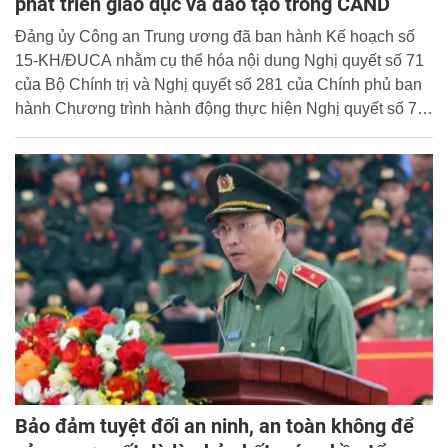
phát triển giáo dục và đào tạo trong CAND
Đảng ủy Công an Trung ương đã ban hành Kế hoạch số
15-KH/ĐUCA nhằm cụ thể hóa nội dung Nghị quyết số 71
của Bộ Chính trị và Nghị quyết số 281 của Chính phủ ban
hành Chương trình hành động thực hiện Nghị quyết số 71
thành các nhiệm vụ trọng tâm, đột phá phát triển giáo dục
và đào tạo của lực lượng Công an nhân dân (CAND).
Bảo đảm tuyệt đối an ninh, an toàn không để