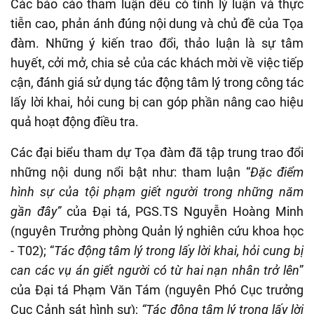
Các báo cáo tham luận đều có tính lý luận và thực
tiễn cao, phản ánh đúng nội dung và chủ đề của Tọa
đàm. Những ý kiến trao đổi, thảo luận là sự tâm
huyết, cởi mở, chia sẻ của các khách mời về việc tiếp
cận, đánh giá sử dụng tác động tâm lý trong công tác
lấy lời khai, hỏi cung bị can góp phần nâng cao hiệu
quả hoạt động điều tra.
C
ác đại biểu tham dự Tọa đàm đã tập trung trao đổi
những nội dung nổi bật như: tham luận “
Đặc điểm
hình sự của tội phạm giết người trong những năm
gần đây”
của Đại tá, PGS.TS Nguyễn Hoàng Minh
(nguyên Trưởng phòng Quản lý nghiên cứu khoa học
-
T02); “
Tác động tâm lý trong lấy lời khai, hỏi cung bị
can các vụ án giết người có từ hai nạn nhân trở lên
”
của Đại tá Phạm Văn Tám (nguyên Phó Cục trưởng
Cục Cảnh sát hình sự);
“Tác động tâm lý trong lấy lời