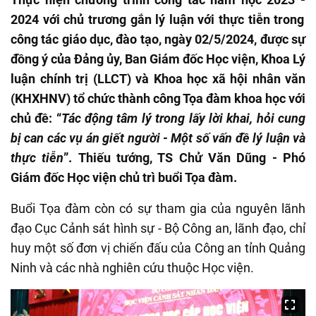
2024 với chủ trương gắn lý luận với thực tiễn trong
công tác giáo dục, đào tạo
,
n
gày
0
2/5/2024, được sự
đồng ý của Đảng ủy, Ban Giám đốc Học viện, Khoa Lý
luận chính trị
(LLCT)
và Khoa học xã hội nhân văn
(KHXHNV)
tổ chức thành công Tọa đàm khoa học với
chủ đề: “
Tác động tâm lý trong lấy lời khai, hỏi cung
bị can các vụ án giết người
-
Một số vấn đề lý luận và
thực tiễn
”.
Thiếu tướng, TS Chử Văn Dũng - Phó
Giám đốc Học viện chủ trì buổi Tọa đàm.
Buổi Tọa đàm còn có sự tham gia của nguyên lãnh
đạo Cục Cảnh sát hình sự
-
Bộ Công an,
lãnh đạo, chỉ
huy một số đơn vị chiến đấu của Công an tỉnh Quảng
Ninh và các nhà nghiên cứu thuộc Học viện.