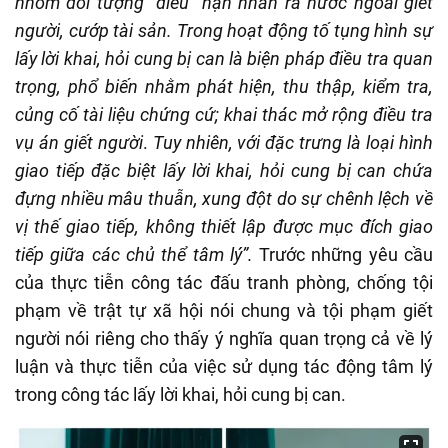
nhóm đối tượng “điều” nạn nhân ra nước ngoài giết
người, cướp tài sản. Trong hoạt động tố tụng hình sự
lấy lời khai, hỏi cung bị can là biện pháp điều tra quan
trọng, phổ biến nhằm phát hiện, thu thập, kiểm tra,
củng cố tài liệu chứng cứ; khai thác mở rộng điều tra
vụ án giết người
.
Tuy nhiên, với đặc trưng là loại hình
giao tiếp đặc biệt lấy lời khai, hỏi cung bị can chứa
đựng nhiều mâu thuẫn, xung đột do sự chênh lệch về
vị thế giao tiếp, không thiết lập được mục đích giao
tiếp giữa các chủ thể tâm lý”
.
Trước những yêu cầu
của thực tiễn công tác đấu tranh phòng, chống tội
phạm về trật tự xã hội nói chung và tội phạm giết
người nói riêng cho thấy ý nghĩa quan trọng cả về lý
luận và thực tiễn của việc sử dụng tác động tâm lý
trong công tác lấy lời khai, hỏi cung bị can.