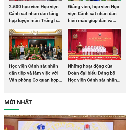
2.500 học viên Học viện
Giảng viên, học viên Học
Cảnh sát nhân dân tổng
viện Cảnh sát nhân dân
hợp luyện màn Trống hội
hiến máu giúp dân và
chào mừng Đại hội Đảng
đồng đội
Học viện Cảnh sát nhân
Những hoạt động của
dân tiếp và làm việc với
Đoàn đại biểu Đảng bộ
Văn phòng Cơ quan hợp
Học viện Cảnh sát nhân
tác quốc tế Nhật Bản tại
dân tại Đại hội đại biểu
Việt Nam
Đảng bộ Công an Trung
ương lần thứ VIII, nhiệm
MỚI NHẤT
kỳ 2025 - 2030