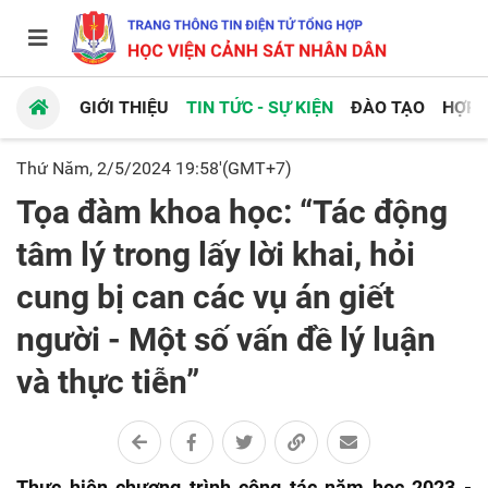
GIỚI THIỆU
TIN TỨC - SỰ KIỆN
ĐÀO TẠO
HỢP 
Thứ Năm, 2/5/2024 19:58'(GMT+7)
Tọa đàm khoa học: “Tác động
tâm lý trong lấy lời khai, hỏi
cung bị can các vụ án giết
người - Một số vấn đề lý luận
và thực tiễn”
Thực hiện chương trình công tác năm học 2023
-