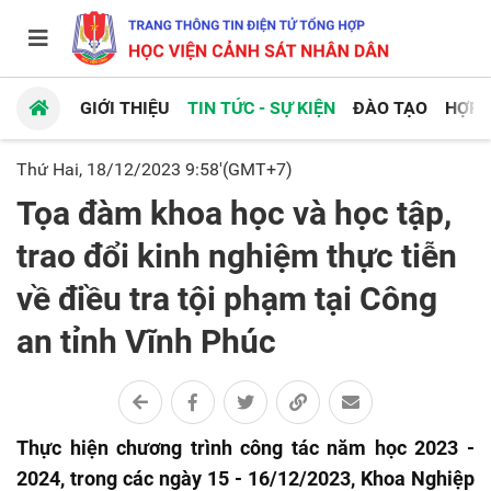
GIỚI THIỆU
TIN TỨC - SỰ KIỆN
ĐÀO TẠO
HỢP 
Thứ Hai, 18/12/2023 9:58'(GMT+7)
Tọa đàm khoa học và học tập,
trao đổi kinh nghiệm thực tiễn
về điều tra tội phạm tại Công
an tỉnh Vĩnh Phúc
T
hực hiệ
n
chương trình công tác năm học 2023 -
2024, trong các ngày 15
- 1
6/12/2023, Khoa Nghiệp