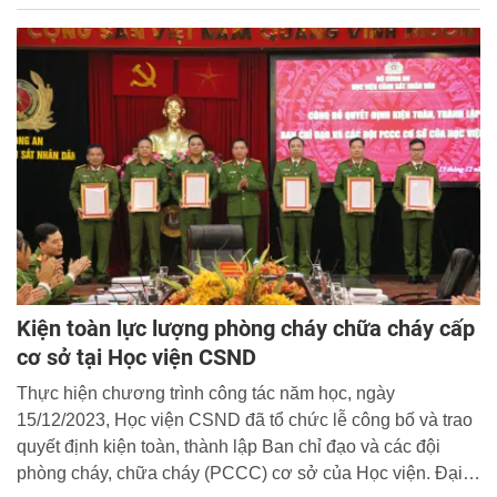
tuyên truyền pháp luật về công tác thi hành án hình sự và
tái hòa nhập cộng đồng cho cán bộ, chiến sĩ Công an
huyện và đại diện các cơ quan, ban, ngành, người chấp
hành án hình sự tại cộng đồng trên địa bàn huyện Thường
Tín.
Kiện toàn lực lượng phòng cháy chữa cháy cấp
cơ sở tại Học viện CSND
Thực hiện chương trình công tác năm học, ngày
15/12/2023, Học viện CSND đã tổ chức lễ công bố và trao
quyết định kiện toàn, thành lập Ban chỉ đạo và các đội
phòng cháy, chữa cháy (PCCC) cơ sở của Học viện. Đại