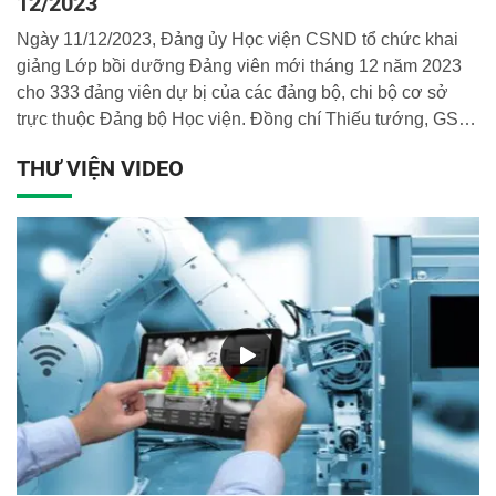
12/2023
Ngày 11/12/2023, Đảng ủy Học viện CSND tổ chức khai
giảng Lớp bồi dưỡng Đảng viên mới tháng 12 năm 2023
cho 333 đảng viên dự bị của các đảng bộ, chi bộ cơ sở
trực thuộc Đảng bộ Học viện. Đồng chí Thiếu tướng, GS.
TS Nguyễn Đắc Hoan, Phó Bí thư Đảng ủy, Phó Giám đốc
THƯ VIỆN VIDEO
Học viện dự và chủ trì buổi lễ.