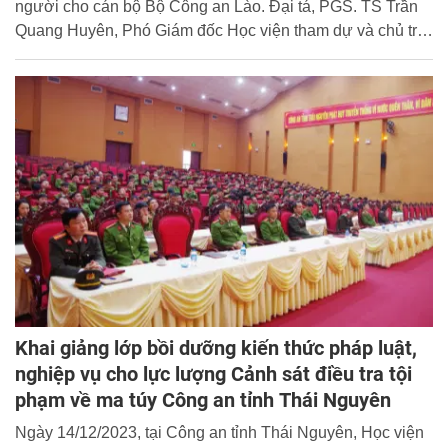
người cho cán bộ Bộ Công an Lào. Đại tá, PGS. TS Trần
Quang Huyên, Phó Giám đốc Học viện tham dự và chủ trì
buổi lễ.
Khai giảng lớp bồi dưỡng kiến thức pháp luật,
nghiệp vụ cho lực lượng Cảnh sát điều tra tội
phạm về ma túy Công an tỉnh Thái Nguyên
Ngày 14/12/2023, tại Công an tỉnh Thái Nguyên, Học viện