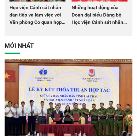
Học viện Cảnh sát nhân
Những hoạt động của
dân tiếp và làm việc với
Đoàn đại biểu Đảng bộ
Văn phòng Cơ quan hợp
Học viện Cảnh sát nhân
tác quốc tế Nhật Bản tại
dân tại Đại hội đại biểu
Việt Nam
Đảng bộ Công an Trung
ương lần thứ VIII, nhiệm
MỚI NHẤT
kỳ 2025 - 2030