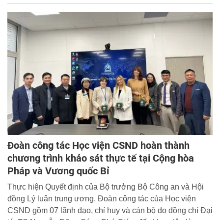
tá, TS Nguyễn Đăng Sáu, Ủy viên Ban Thường vụ đảng
ủy, Phó Giám đốc Học viện dự và chủ trì buổi lễ.
Đoàn công tác Học viện CSND hoàn thành
chương trình khảo sát thực tế tại Cộng hòa
Pháp và Vương quốc Bỉ
Thực hiện Quyết định của Bộ trưởng Bộ Công an và Hội
đồng Lý luận trung ương, Đoàn công tác của Học viện
CSND gồm 07 lãnh đạo, chỉ huy và cán bộ do đồng chí Đại