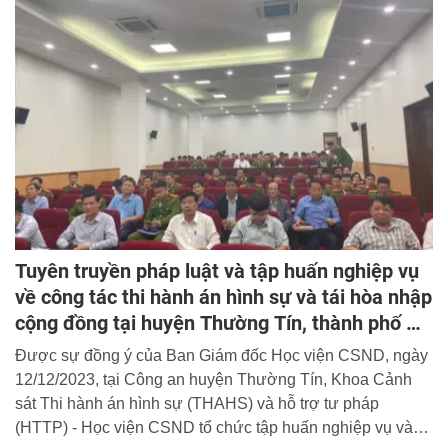
Cảnh sát giao thông”. Thiếu tướng Nguyễn Văn Mừng,
Phó Cục trưởng Cục Cảnh sát giao thông, Bộ Công an và
Đại tá, PGS. TS Trần Quang Huyên, Phó Giám đốc Học
viện CSND đồng chủ trì Hội thảo.
Tuyên truyền pháp luật và tập huấn nghiệp vụ
về công tác thi hành án hình sự và tái hòa nhập
cộng đồng tại huyện Thường Tín, thành phố Hà
Nội
Được sự đồng ý của Ban Giám đốc Học viện CSND, ngày
12/12/2023, tại Công an huyện Thường Tín, Khoa Cảnh
sát Thi hành án hình sự (THAHS) và hỗ trợ tư pháp
(HTTP) - Học viện CSND tổ chức tập huấn nghiệp vụ và