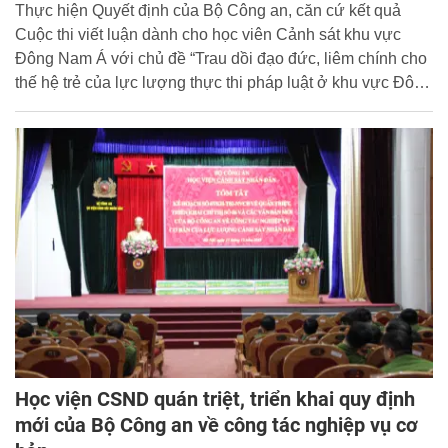
chống tham nhũng
Thực hiện Quyết định của Bộ Công an, căn cứ kết quả
Cuộc thi viết luận dành cho học viên Cảnh sát khu vực
Đông Nam Á với chủ đề “Trau dồi đạo đức, liêm chính cho
thế hệ trẻ của lực lượng thực thi pháp luật ở khu vực Đông
Nam Á” do Cơ quan phòng chống ma túy và tội phạm Liên
Hợp Quốc (UNODC) phát động, Học viện CSND đã cử
học viên Lê Thị Cẩm Vân - lớp B2bD45 (đạt giải Nhất cuộc
thi) tham gia Sự kiện “Giới trẻ kiến tạo” và các hoạt động
bên lề của Hội nghị các quốc gia thành viên Công ước của
Liên Hợp Quốc về chống tham nhũng (COSP 10), tổ chức
tại Atlanta, Georgia, Hoa Kỳ từ ngày 10 - 13/12/2023.
Học viện CSND quán triệt, triển khai quy định
mới của Bộ Công an về công tác nghiệp vụ cơ