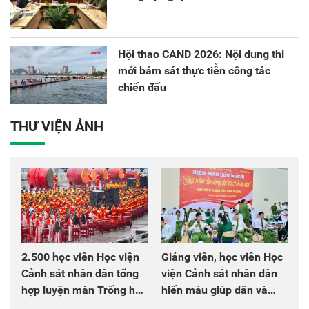
Hội thao CAND 2026: Nội dung thi
mới bám sát thực tiễn công tác
chiến đấu
THƯ VIỆN ẢNH
2.500 học viên Học viện
Giảng viên, học viên Học
Cảnh sát nhân dân tổng
viện Cảnh sát nhân dân
hợp luyện màn Trống hội
hiến máu giúp dân và
chào mừng Đại hội Đảng
đồng đội