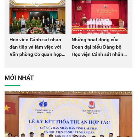
Học viện Cảnh sát nhân
Những hoạt động của
dân tiếp và làm việc với
Đoàn đại biểu Đảng bộ
Văn phòng Cơ quan hợp
Học viện Cảnh sát nhân
tác quốc tế Nhật Bản tại
dân tại Đại hội đại biểu
Việt Nam
Đảng bộ Công an Trung
ương lần thứ VIII, nhiệm
MỚI NHẤT
kỳ 2025 - 2030