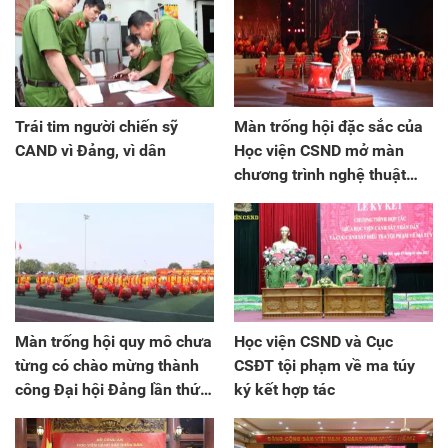
Trái tim người chiến sỹ
Màn trống hội đặc sắc của
CAND vì Đảng, vì dân
Học viện CSND mở màn
chương trình nghệ thuật
chào mừng thành công Đại
hội XIII của Đảng
Màn trống hội quy mô chưa
Học viện CSND và Cục
từng có chào mừng thành
CSĐT tội phạm về ma túy
công Đại hội Đảng lần thứ
ký kết hợp tác
XIII