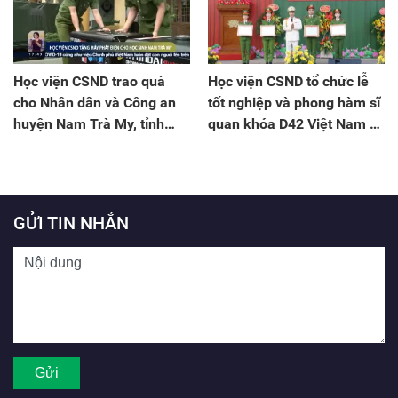
Học viện CSND trao quà
Học viện CSND tổ chức lễ
cho Nhân dân và Công an
tốt nghiệp và phong hàm sĩ
huyện Nam Trà My, tỉnh
quan khóa D42 Việt Nam và
Quảng Nam
D29 Lào
GỬI TIN NHẮN