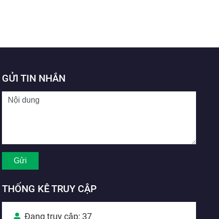
GỬI TIN NHẮN
THỐNG KÊ TRUY CẬP
Đang truy cập: 37