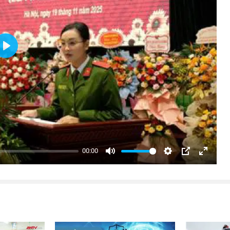
Play
00:00
Mute
Settings
PIP
Enter
fullsc