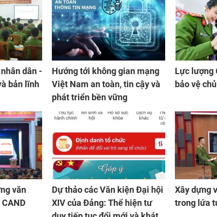
 nhân dân -
Hướng tới không gian mạng
Lực lượng
và bản lĩnh
Việt Nam an toàn, tin cậy và
bảo vệ chủ
phát triển bền vững
ựng văn
Dự thảo các Văn kiện Đại hội
Xây dựng v
ng CAND
XIV của Đảng: Thể hiện tư
trong lứa 
duy tiếp tục đổi mới và khát