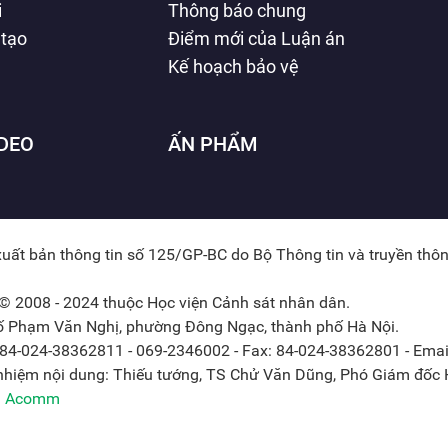
i
Thông báo chung
 tạo
Điểm mới của Luận án
Kế hoạch bảo vệ
IDEO
ẤN PHẨM
xuất bản thông tin số 125/GP-BC do Bộ Thông tin và truyền thô
© 2008 - 2024 thuộc Học viện Cảnh sát nhân dân.
hố Phạm Văn Nghị, phường Đông Ngạc, thành phố Hà Nội.
: 84-024-38362811 - 069-2346002 - Fax: 84-024-38362801 - Emai
 nhiệm nội dung: Thiếu tướng, TS Chử Văn Dũng, Phó Giám đốc H
ởi Acomm