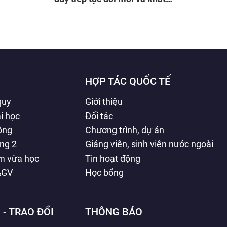
vọng phát triển đất nước
HỢP TÁC QUỐC TẾ
quy
Giới thiệu
i học
Đối tác
hông
Chương trình, dự án
ằng 2
Giảng viên, sinh viên nước ngoài
àm vừa học
Tin hoạt động
&GV
Học bổng
 - TRAO ĐỔI
THÔNG BÁO