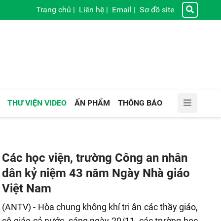
Trang chủ
|
Liên hệ
|
Email
|
Sơ đồ site
THƯ VIỆN VIDEO
ẤN PHẨM
THÔNG BÁO
Các học viện, trường Công an nhân
dân kỷ niệm 43 năm Ngày Nhà giáo
Việt Nam
(ANTV) - Hòa chung không khí tri ân các thầy giáo,
cô giáo cả nước, sáng ngày 20/11, các trường học