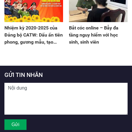
Nhiệm kỳ 2020-2025 của
Bắt cóc online – Bẫy đa
Đảng bộ CATW: Dấu ấn tiên
tầng nguy hiểm với học
phong, gương mẫu, tạo
sinh, sinh viên
chuyển biến lớn
GỬI TIN NHẮN