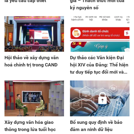
là yêu cầu cấp thiết
gia – Thách thức mới của
kỷ nguyên số
Hội thảo về xây dựng văn
Dự thảo các Văn kiện Đại
hoá chính trị trong CAND
hội XIV của Đảng: Thể hiện
tư duy tiếp tục đổi mới và
khát vọng phát triển đất
nước
Xây dựng văn hóa giao
Bổ sung quy định về bảo
thông trong lứa tuổi học
đảm an ninh dữ liệu