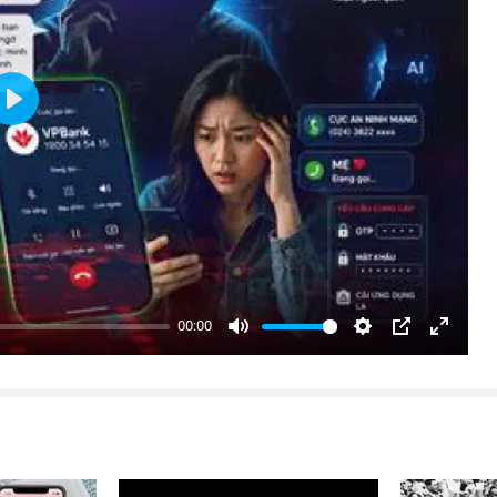
Play
00:00
Mute
Settings
PIP
Enter
fullsc