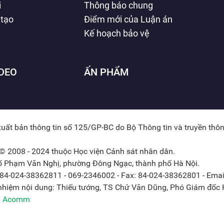
i
Thông báo chung
 tạo
Điểm mới của Luận án
Kế hoạch bảo vệ
IDEO
ẤN PHẨM
xuất bản thông tin số 125/GP-BC do Bộ Thông tin và truyền thô
© 2008 - 2024 thuộc Học viện Cảnh sát nhân dân.
hố Phạm Văn Nghị, phường Đông Ngạc, thành phố Hà Nội.
: 84-024-38362811 - 069-2346002 - Fax: 84-024-38362801 - Emai
 nhiệm nội dung: Thiếu tướng, TS Chử Văn Dũng, Phó Giám đốc H
ởi Acomm