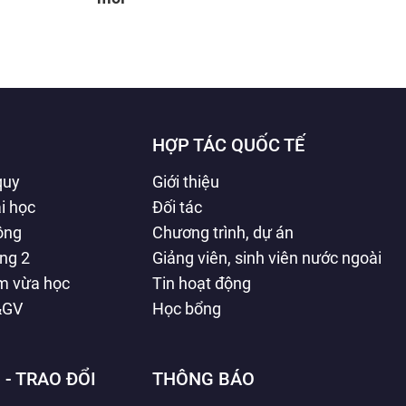
HỢP TÁC QUỐC TẾ
quy
Giới thiệu
i học
Đối tác
hông
Chương trình, dự án
ằng 2
Giảng viên, sinh viên nước ngoài
àm vừa học
Tin hoạt động
&GV
Học bổng
 - TRAO ĐỔI
THÔNG BÁO