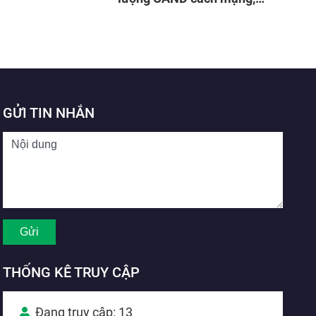
chính quy, tinh nhuệ, hiện đại
GỬI TIN NHẮN
THỐNG KÊ TRUY CẬP
Đang truy cập: 13