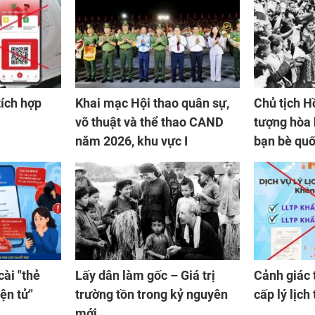
tích hợp
Khai mạc Hội thao quân sự,
Chủ tịch H
võ thuật và thể thao CAND
tượng hòa 
năm 2026, khu vực I
bạn bè quố
ài "thẻ
Lấy dân làm gốc – Giá trị
Cảnh giác 
ện tử"
trường tồn trong kỷ nguyên
cấp lý lịch
mới