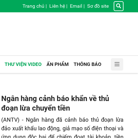
Trang chủ
|
Liên hệ
|
Email
|
Sơ đồ site
THƯ VIỆN VIDEO
ẤN PHẨM
THÔNG BÁO
Ngân hàng cảnh báo khẩn về thủ
đoạn lừa chuyển tiền
(ANTV) - Ngân hàng đã cảnh báo thủ đoạn lừa
đảo xuất khẩu lao động, giả mạo số điện thoại và
ứng dụng độc hại để chiếm đoạt tài khoản, tiền