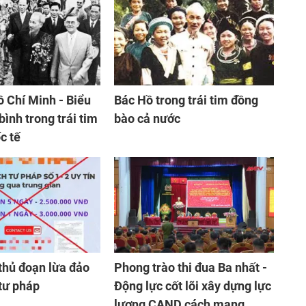
ồ Chí Minh - Biểu
Bác Hồ trong trái tim đồng
bình trong trái tim
bào cả nước
c tế
thủ đoạn lừa đảo
Phong trào thi đua Ba nhất -
 tư pháp
Động lực cốt lõi xây dựng lực
lượng CAND cách mạng,