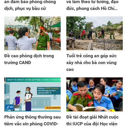
án đảm bảo phòng chống
và làm theo tư tưởng, đạo
dịch, phục vụ bầu cử
đức, phong cách Hồ Chí
Minh
Đề cao phòng dịch trong
Tuổi trẻ công an góp sức
trường CAND
xây nhà cho bà con vùng
cao
Phản ứng thông thường sau
Đề tài đoạt giải Nhất cuộc
tiêm vắc xin phòng COVID-
thi IUCP của đội Học viện