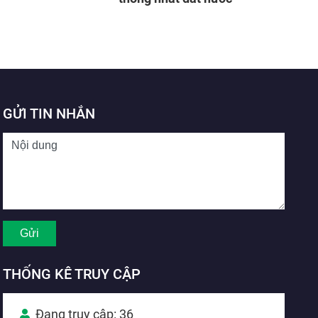
GỬI TIN NHẮN
THỐNG KÊ TRUY CẬP
Đang truy cập: 36