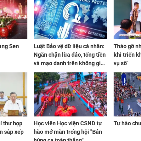
àng Sen
Luật Bảo vệ dữ liệu cá nhân:
Tháo gỡ n
Ngăn chặn lừa đảo, tống tiền
khi triển k
và mạo danh trên không gian
vụ số"
mạng
Bí thư họp
Học viên Học viện CSND tự
Tự hào chu
ện sắp xếp
hào mở màn trống hội "Bản
hùng ca toàn thắng"