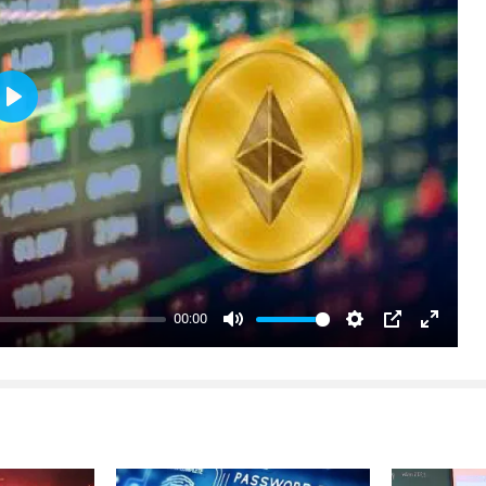
Play
00:00
Mute
Settings
PIP
Enter
fullsc