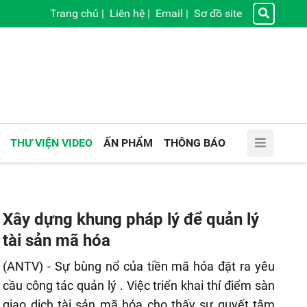
Trang chủ
|
Liên hệ
|
Email
|
Sơ đồ site
THƯ VIỆN VIDEO
ẤN PHẨM
THÔNG BÁO
Xây dựng khung pháp lý để quản lý
tài sản mã hóa
(ANTV) - Sự bùng nổ của tiền mã hóa đặt ra yêu
cầu công tác quản lý . Việc triển khai thí điểm sàn
giao dịch tài sản mã hóa cho thấy sự quyết tâm