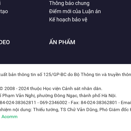
i
Thông báo chung
 tạo
Điểm mới của Luận án
Kế hoạch bảo vệ
IDEO
ẤN PHẨM
xuất bản thông tin số 125/GP-BC do Bộ Thông tin và truyền thô
© 2008 - 2024 thuộc Học viện Cảnh sát nhân dân.
hố Phạm Văn Nghị, phường Đông Ngạc, thành phố Hà Nội.
: 84-024-38362811 - 069-2346002 - Fax: 84-024-38362801 - Emai
 nhiệm nội dung: Thiếu tướng, TS Chử Văn Dũng, Phó Giám đốc H
ởi Acomm