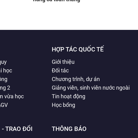
HỢP TÁC QUỐC TẾ
quy
Giới thiệu
i học
Đối tác
hông
Chương trình, dự án
ằng 2
Giảng viên, sinh viên nước ngoài
àm vừa học
Tin hoạt động
&GV
Học bổng
 - TRAO ĐỔI
THÔNG BÁO