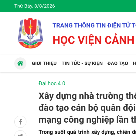
Thứ Bảy, 8/8/2026
GIỚI THIỆU
TIN TỨC - SỰ KIỆN
ĐÀO TẠO
H
Đại học 4.0
Xây dựng nhà trường th
đào tạo cán bộ quân đội
mạng công nghiệp lần t
Trong suốt quá trình xây dựng, chiến 