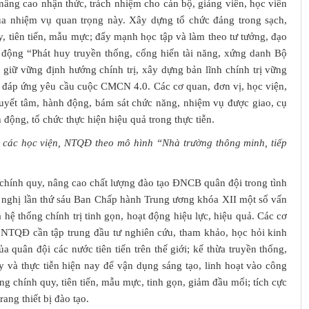
, nâng cao nhận thức, trách nhiệm cho cán bộ, giảng viên, học viên
của nhiệm vụ quan trọng này. Xây dựng tổ chức đảng trong sạch,
 tiên tiến, mẫu mực; đẩy mạnh học tập và làm theo tư tưởng, đạo
động “Phát huy truyền thống, cống hiến tài năng, xứng danh Bộ
; giữ vững định hướng chính trị, xây dựng bản lĩnh chính trị vững
độ đáp ứng yêu cầu cuộc CMCN 4.0. Các cơ quan, đơn vị, học viện,
quyết tâm, hành động, bám sát chức năng, nhiệm vụ được giao, cụ
động, tổ chức thực hiện hiệu quả trong thực tiễn.
g các học viện, NTQĐ theo mô hình “Nhà trường thông minh, tiếp
 chính quy, nâng cao chất lượng đào tạo ĐNCB quân đội trong tình
ội nghị lần thứ sáu Ban Chấp hành Trung ương khóa XII một số vấn
 hệ thống chính trị tinh gọn, hoạt động hiệu lực, hiệu quả. Các cơ
NTQĐ cần tập trung đầu tư nghiên cứu, tham khảo, học hỏi kinh
quân đội các nước tiên tiến trên thế giới; kế thừa truyền thống,
y và thực tiễn hiện nay để vận dụng sáng tạo, linh hoạt vào công
 chính quy, tiên tiến, mẫu mực, tinh gọn, giảm đầu mối; tích cực
trang thiết bị đào tạo.