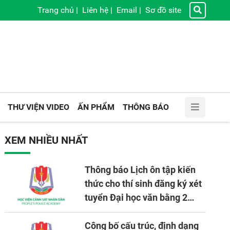
Trang chủ
|
Liên hệ
|
Email
|
Sơ đồ site
THƯ VIỆN VIDEO
ẤN PHẨM
THÔNG BÁO
XEM NHIỀU NHẤT
Thông báo Lịch ôn tập kiến
thức cho thí sinh đăng ký xét
tuyển Đại học văn bằng 2
tuyển mới, mở tại Học viện
CSND năm học 2026 - 2027
Công bố cấu trúc, định dạng