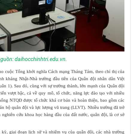
uồn: daihocchinhtri.edu.vn.
ho cuộc Tổng khởi nghĩa Cách mạng Tháng Tám, theo chỉ thị của
nh kháng Nhật-Nhà trường đầu tiên của Quân đội nhân dân Việt
uân 1). Sau đó, cùng với sự trưởng thành, lớn mạnh của Quân đội
riển vượt bậc, cả về quy mô, tổ chức, năng lực đào tạo với nhiều
thống NTQĐ được tổ chức khá cơ bản và hoàn thiện, bao gồm các
án bộ quân đội và lực lượng vũ trang (LLVT). Nhiều trường đã trở
m nghiên cứu khoa học hàng đầu của đất nước, quân đội, là cơ sở
 kỳ, giai đoạn lịch sử và nhiệm vụ của quân đội, các nhà trường