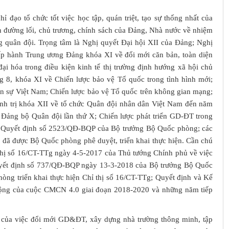
ỉ đạo tổ chức tốt việc học tập, quán triệt, tạo sự thống nhất của
n đường lối, chủ trương, chính sách của Đảng, Nhà nước về nhiệm
 quân đội. Trọng tâm là Nghị quyết Đại hội XII của Đảng; Nghị
 hành Trung ương Đảng khóa XI về đổi mới căn bản, toàn diện
i hóa trong điều kiện kinh tế thị trường định hướng xã hội chủ
g 8, khóa XI về Chiến lược bảo vệ Tổ quốc trong tình hình mới;
 sự Việt Nam; Chiến lược bảo vệ Tổ quốc trên không gian mạng;
h trị khóa XII về tổ chức Quân đội nhân dân Việt Nam đến năm
 Đảng bộ Quân đội lần thứ X; Chiến lược phát triển GD-ĐT trong
o Quyết định số 2523/QĐ-BQP của Bộ trưởng Bộ Quốc phòng; các
 đã được Bộ Quốc phòng phê duyệt, triển khai thực hiện. Cần chú
hỉ thị số 16/CT-TTg ngày 4-5-2017 của Thủ tướng Chính phủ về việc
uyết định số 737/QĐ-BQP ngày 13-3-2018 của Bộ trưởng Bộ Quốc
ng triển khai thực hiện Chỉ thị số 16/CT-TTg; Quyết định và Kế
ộng của cuộc CMCN 4.0 giai đoạn 2018-2020 và những năm tiếp
của việc đổi mới GD&ĐT, xây dựng nhà trường thông minh, tập