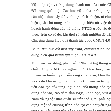
Việc tiếp cận và ứng dụng thành tựu của cuộc 
ĐT trong quân đội. Các học viện, nhà trường đượ
cần nhận thức đầy đủ vinh dự, trách nhiệm, tổ chức
hiệu quả; chú trọng triển khai thực hiện tốt việc 
hoạch hành động của hệ thống NTQĐ trước tác đ
theo. Trên cơ sở đó, kịp thời rút kinh nghiệm để tri
cận, ứng dụng hiệu quả thành tựu cuộc CMCN 4.0 
Ba là, tích cực đổi mới quy trình, chương trình, n
dụng hiệu quả thành tựu cuộc CMCN 4.0.
Mục tiêu xây dựng, phát triển “Nhà trường thông 
chất lượng GD-ĐT và nghiên cứu khoa học, bảo đ
nhiệm vụ huấn luyện, sẵn sàng chiến đấu, khai thác
và có đủ khả năng hoàn thành tốt nhiệm vụ trong
tiêu đào tạo của từng loại hình, đối tượng đào tạ
dung đào tạo, bảo đảm tính logic, khoa học, vừa đ
Nam và nghệ thuật quân sự trên thế giới, phù hợ
dựng một số chương trình đào tạo các chuyên ngà
trang bị, xây dựng nền công nghiệp quốc phòng hiệ