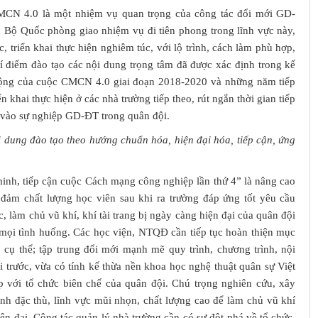
CMCN 4.0 là một nhiệm vụ quan trọng của công tác đổi mới GD-
c Bộ Quốc phòng giao nhiệm vụ đi tiên phong trong lĩnh vực này,
, triển khai thực hiện nghiêm túc, với lộ trình, cách làm phù hợp,
thí điểm đào tạo các nội dung trọng tâm đã được xác định trong kế
ộng của cuộc CMCN 4.0 giai đoạn 2018-2020 và những năm tiếp
ển khai thực hiện ở các nhà trường tiếp theo, rút ngắn thời gian tiếp
vào sự nghiệp GD-ĐT trong quân đội.
ội dung đào tạo theo hướng chuẩn hóa, hiện đại hóa, tiếp cận, ứng
minh, tiếp cận cuộc Cách mạng công nghiệp lần thứ 4” là nâng cao
ảm chất lượng học viên sau khi ra trường đáp ứng tốt yêu cầu
, làm chủ vũ khí, khí tài trang bị ngày càng hiện đại của quân đội
 mọi tình huống. Các học viện, NTQĐ cần tiếp tục hoàn thiện mục
o cụ thể; tập trung đổi mới mạnh mẽ quy trình, chương trình, nội
i trước, vừa có tính kế thừa nền khoa học nghệ thuật quân sự Việt
p với tổ chức biên chế của quân đội. Chú trọng nghiên cứu, xây
nh đặc thù, lĩnh vực mũi nhọn, chất lượng cao để làm chủ vũ khí
n đại. Công tác quản lý nhà trường cần có sự đột phá về tổ chức,