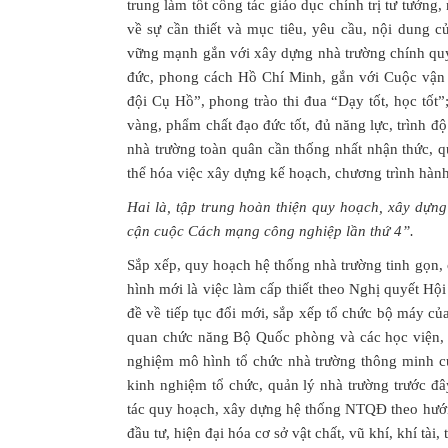
trung làm tốt công tác giáo dục chính trị tư tưởng
về sự cần thiết và mục tiêu, yêu cầu, nội dung 
vững mạnh gắn với xây dựng nhà trường chính quy,
đức, phong cách Hồ Chí Minh, gắn với Cuộc vận 
đội Cụ Hồ”, phong trào thi đua “Dạy tốt, học tốt”
vàng, phẩm chất đạo đức tốt, đủ năng lực, trình 
nhà trường toàn quân cần thống nhất nhận thức, 
thể hóa việc xây dựng kế hoạch, chương trình hành 
Hai là, tập trung hoàn thiện quy hoạch, xây dựn
cận cuộc Cách mạng công nghiệp lần thứ 4”.
Sắp xếp, quy hoạch hệ thống nhà trường tinh gọn,
hình mới là việc làm cấp thiết theo Nghị quyết H
đề về tiếp tục đổi mới, sắp xếp tổ chức bộ máy của
quan chức năng Bộ Quốc phòng và các học viện, 
nghiệm mô hình tổ chức nhà trường thông minh của 
kinh nghiệm tổ chức, quản lý nhà trường trước đâ
tác quy hoạch, xây dựng hệ thống NTQĐ theo hướng
đầu tư, hiện đại hóa cơ sở vật chất, vũ khí, khí tài, 