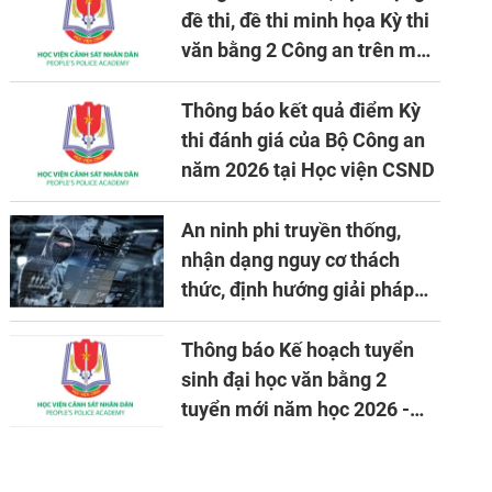
đề thi, đề thi minh họa Kỳ thi
văn bằng 2 Công an trên máy
tính
Thông báo kết quả điểm Kỳ
thi đánh giá của Bộ Công an
năm 2026 tại Học viện CSND
An ninh phi truyền thống,
nhận dạng nguy cơ thách
thức, định hướng giải pháp
đảm bảo an ninh quốc gia
trong tình hình hiện nay
Thông báo Kế hoạch tuyển
sinh đại học văn bằng 2
tuyển mới năm học 2026 -
2027