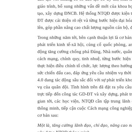
giáo trình, bổ sung những vấn đề mới của khoa học
tạo, xây dựng ĐNCB. Hệ thống NTQĐ được kiện toà
ĐT được cải thiện rõ rệt và từng bước hiện đại h
lên, góp phần nâng cao chất lượng nguồn cán bộ, 
Trong những năm tới, bên cạnh thuận lợi là cơ bản
phát triển kinh tế-xã hội, củng cố quốc phòng, a
động tăng cường chống phá Đảng, Nhà nước, quân 
cách mạng, chính quy, tinh nhuệ, từng bước hiện 
thực hiện điều chỉnh tổ chức, lực lượng theo hướng
sức chiến đấu cao, đáp ứng yêu cầu nhiệm vụ thờ
4.0 đang tác động sâu sắc đối với sự phát triển 
vụ của quân đội. Tình hình trên đã đặt ra yêu c
trực tiếp đến công tác GD-ĐT và xây dựng, phát t
gian tới, các học viện, NTQĐ cần tập trung lãnh
thông minh, tiếp cận cuộc Cách mạng công nghiệp l
cơ bản sau:
Một là, tăng cường lãnh đạo, chỉ đạo, nâng cao n