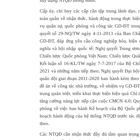
xây dựng NTQĐ thông minh.
Cấp ủy, chỉ huy các cấp cần tập trung lãnh đạo, ch
toàn quân về nhận thức, hành động trong thực hiệ
vụ quân sự, quốc phòng và công tác GD-ĐT trong
quyết số 29-NQ/TW ngày 4-11-2013 của Ban Chấp
GD-ĐT, đáp ứng yêu cầu công nghiệp hóa, hiện đạ
nghĩa và hội nhập quốc tế; Nghị quyết Trung ươn
Chiến lược Quốc phòng Việt Nam; Chiến lược Quân
Kết luận số 16-KL/TW ngày 7-7-2017 của Bộ Chín
2021 và những năm tiếp theo; Nghị quyết Đại hội
quân đội giai đoạn 2011-2020 ban hành kèm the
đề án về công tác nhà trường, về nhiệm vụ GD-ĐT
trọng quán triệt, triển khai thực hiện hiệu quả C
tăng cường năng lực tiếp cận cuộc CMCN 4.0; Q
phòng về việc ban hành Kế hoạch của Bộ Quốc phò
hoạch hành động của hệ thống NTQĐ trước tác đ
theo.
Các NTQĐ cần nhận thức đầy đủ tầm quan trọng 