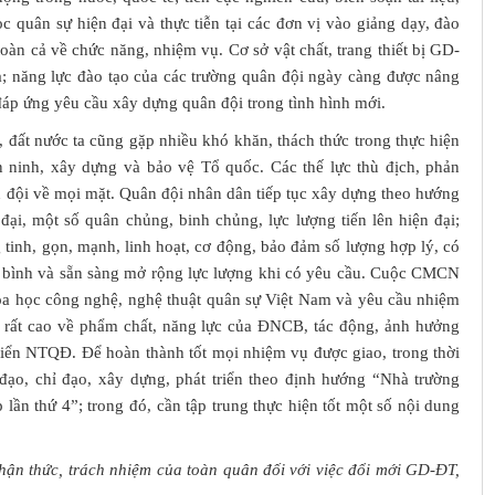
 quân sự hiện đại và thực tiễn tại các đơn vị vào giảng dạy, đào
n cả về chức năng, nhiệm vụ. Cơ sở vật chất, trang thiết bị GD-
óa; năng lực đào tạo của các trường quân đội ngày càng được nâng
đáp ứng yêu cầu xây dựng quân đội trong tình hình mới.
, đất nước ta cũng gặp nhiều khó khăn, thách thức trong thực hiện
n ninh, xây dựng và bảo vệ Tổ quốc. Các thế lực thù địch, phản
đội về mọi mặt. Quân đội nhân dân tiếp tục xây dựng theo hướng
đại, một số quân chủng, binh chủng, lực lượng tiến lên hiện đại;
 tinh, gọn, mạnh, linh hoạt, cơ động, bảo đảm số lượng hợp lý, có
i bình và sẵn sàng mở rộng lực lượng khi có yêu cầu. Cuộc CMCN
khoa học công nghệ, nghệ thuật quân sự Việt Nam và yêu cầu nhiệm
ầu rất cao về phẩm chất, năng lực của ĐNCB, tác động, ảnh hưởng
riển NTQĐ. Để hoàn thành tốt mọi nhiệm vụ được giao, trong thời
 đạo, chỉ đạo, xây dựng, phát triển theo định hướng “Nhà trường
ần thứ 4”; trong đó, cần tập trung thực hiện tốt một số nội dung
hận thức, trách nhiệm của toàn quân đối với việc đổi mới GD-ĐT,