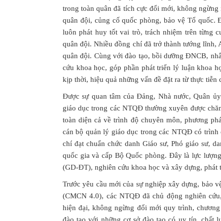
trong toàn quân đã tích cực đổi mới, không ngừng
quân đội, củng cố quốc phòng, bảo vệ Tổ quốc. Đ
luôn phát huy tốt vai trò, trách nhiệm trên từng 
quân đội. Nhiều đồng chí đã trở thành tướng lĩn
quân đội. Cùng với đào tạo, bồi dưỡng ĐNCB, nh
cứu khoa học, góp phần phát triển lý luận khoa h
kịp thời, hiệu quả những vấn đề đặt ra từ thực ti
Được sự quan tâm của Đảng, Nhà nước, Quân ủy 
giáo dục trong các NTQĐ thường xuyên được chăm l
toàn diện cả về trình độ chuyên môn, phương phá
cán bộ quản lý giáo dục trong các NTQĐ có trình đ
chí đạt chuẩn chức danh Giáo sư, Phó giáo sư, d
quốc gia và cấp Bộ Quốc phòng. Đây là lực lượng 
(GD-ĐT), nghiên cứu khoa học và xây dựng, phát 
Trước yêu cầu mới của sự nghiệp xây dựng, bảo v
(CMCN 4.0), các NTQĐ đã chủ động nghiên cứu, t
hiện đại, không ngừng đổi mới quy trình, chương 
đào tạo với những cơ sở đào tạo có uy tín, chất lư