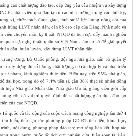
 nâng cao chất lượng đào tạo, đáp ứng yêu cầu nhiệm vụ xây dựng
NCB, nhân viên qua đào tạo ở các nhà trường trong các thời kỳ,
cương vị, chức trách được giao, thực sự là lực lượng nòng cốt của
h, Anh hùng LLVT nhân dân, cán bộ cao cấp của Đảng, Nhà nước và
ân viên chuyên môn kỹ thuật, NTQĐ đã tích cực đẩy mạnh nghiên
ọc quân sự, nghệ thuật quân sự Việt Nam, làm cơ sở để giải quyết
ễn chiến đấu, huấn luyện, xây dựng LLVT nhân dân.
Trung ương, Bộ Quốc phòng, đội ngũ nhà giáo, cán bộ quản lý
o xây dựng đủ số lượng, chất lượng, cơ cấu hợp lý và phát triển
p sư phạm, kinh nghiệm thực tiễn. Hiện nay, trên 95% nhà giáo,
ộ đại học, trong đó có 7,4% tiến sĩ, gần 38% thạc sĩ; nhiều đồng
anh hiệu Nhà giáo Nhân dân, Nhà giáo Ưu tú, giảng viên giỏi cấp
nòng cốt, có vai trò quyết định đến chất lượng giáo dục, đào tạo
triển của các NTQĐ.
ệ Tổ quốc và tác động của cuộc Cách mạng công nghiệp lần thứ 4
ìm hiểu, tiếp cận các phương pháp GD-ĐT tiên tiến, khoa học,
trình, nội dung, phương pháp đào tạo; mở rộng liên kết, hợp tác
ợng trong nước, quốc tế; tích cực nghiên cứu, biên soạn tài liệu,