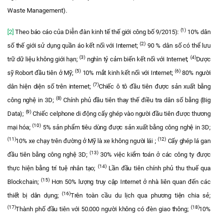
Waste Management).
(1)
[2]
Theo báo cáo của Diễn đàn kinh tế thế giới công bố 9/2015):
10% dân
(2)
số thế giới sử dụng quần áo kết nối với Internet;
90 % dân số có thể lưu
(3)
(4)
trữ dữ liệu không giới hạn;
nghìn tỷ cảm biến kết nối với Internet;
Dược
(5)
(6)
sỹ Robort đầu tiên ở Mỹ;
10% mắt kinh kết nối với Internet;
80% người
(7)
dân hiện diện số trên internet;
Chiếc ô tô đầu tiên được sản xuất bằng
(8)
công nghệ in 3D;
Chính phủ đầu tiên thay thế điều tra dân số bằng (Big
(9)
Data);
Chiếc celphone di động cấy ghép vào người đầu tiên được thương
(10)
mại hóa;
5% sản phẩm tiêu dùng được sản xuất bằng công nghệ in 3D;
(11)
(12)
10% xe chạy trên đường ở Mỹ là xe không người lái ;
Cấy ghép lá gan
(13)
đầu tiên bằng công nghệ 3D;
30% việc kiểm toán ở các công ty được
(14)
thực hiện bằng trí tuệ nhân tạo;
Lần đầu tiên chính phủ thu thuế qua
(15)
Blockchain;
Hơn 50% lượng truy cập Internet ở nhà liên quan đến các
(16)
thiết bị dân dụng;
Trên toàn cầu du lịch qua phương tiện chia sẻ;
(17)
(18)
Thành phố đầu tiên với 50.000 người không có đèn giao thông;
10%