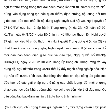
về đổi mới căn bản, toàn diện giáo dục, đào tạo trong CAND, xây dựng đội
ngũ trí thức trong trong thời đại cách mạng lần thứ tư. Nắm vững và hiểu
đúng, vận dụng sáng tạo các quan điểm, định hướng, nội dung đổi mới
giáo dục, đào tạo, nhất là nội dung Nghị quyết Đại hội XII, Nghị quyết số
27-NQ/TW của Ban Chấp hành Trung ương (khóa X); Kết luận số 90-
KL/TW ngày 04/3/2014 của Bộ Chính trị về tiếp tục thực hiện Nghị quyết
27 gắn với việc tổ chức thực hiện Nghị quyết Trung ương 6 (khóa XI) về
phát triển khoa học công nghệ, Nghị quyết Trung ương 8 (khóa XI) về đổi
mới căn bản toàn diện giáo dục và đào tạo, Nghị quyết số 09-NQ/
ĐUCA(X11) ngày 20/01/2010 của Đảng ủy Công an Trung ương về xây
dựng đội ngũ trí thức trong CAND thời kỳ đẩy mạnh công nghiệp hóa, hiện
đại hóa đất nước. Tích cực, chủ động lãnh đạo, chỉ đạo công tác giáo dục,
đào tạo, có các giải pháp cụ thể nâng cao chất lượng, đổi mới phương
pháp dạy, học của Nhà trường phù hợp với thực tiễn, kịp thời đáp ứng yêu
cầu công tác bảo đảm an ninh, trật tự trong tình hình mới.
(3) Tích cực, chủ động tham gia nghiên cứu, xây dựng chiến lược phát