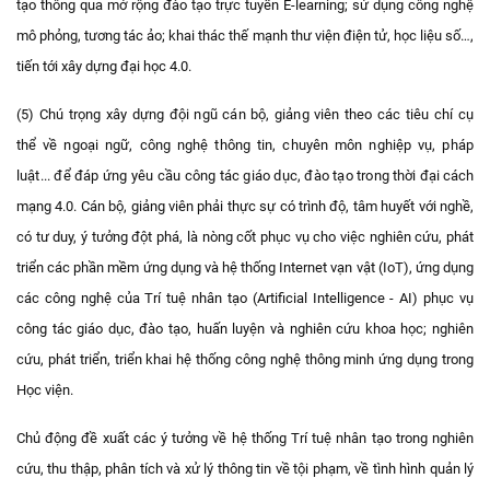
tạo thông qua mở rộng đào tạo trực tuyến E-learning; sử dụng công nghệ
mô phỏng, tương tác ảo; khai thác thế mạnh thư viện điện tử, học liệu số…,
tiến tới xây dựng đại học 4.0.
(5)
Chú trọng xây dựng đội ngũ cán bộ, giảng viên theo các tiêu chí cụ
thể về ngoại ngữ,
công nghệ thông tin
, chuyên môn nghiệp vụ, pháp
luật... để đáp ứng yêu cầu công tác giáo dục, đào tạo trong
thời đại cách
mạng 4.0. Cán bộ, giảng viên phải thực sự có trình độ, tâm huyết với nghề,
có tư duy, ý tưởng đột phá, là nòng cốt phục vụ cho việc nghiên cứu, phát
triển các phần mềm ứng dụng và hệ thống Internet vạn vật (IoT), ứng dụng
các công nghệ của Trí tuệ nhân tạo (Artificial Intelligence - AI) phục vụ
công tác giáo dục, đào tạo, huấn luyện và nghiên cứu khoa học; nghiên
cứu, phát triển, triển khai hệ thống công nghệ thông minh ứng dụng trong
Học viện.
Chủ động đề xuất các ý tưởng về hệ thống Trí tuệ nhân tạo trong nghiên
cứu, thu thập, phân tích và xử lý thông tin về tội phạm, về tình hình quản lý