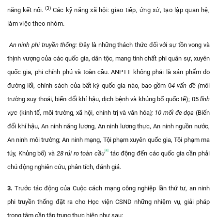
(3)
năng kết nối.
Các kỹ năng xã hội: giao tiếp, ứng xử, tạo lập quan hệ,
làm việc theo nhóm.
An ninh phi truyền thống:
Đây là những thách thức đối với sự tồn vong và
thịnh vượng của các quốc gia, dân tộc, mang tính chất phi quân sự, xuyên
quốc gia, phi chính phủ và toàn cầu. ANPTT không
phải là sản phẩm do
đường lối, chính sách của bất kỳ quốc gia nào, bao gồm 0
4 vấn đề (
môi
trường suy thoái, biến đổi khí hậu, dịch bệnh và khủng bố quốc tế); 05
lĩnh
vực
(kinh tế, môi trường, xã hội, chính trị và văn hóa
);
10 mối đe dọa
(Biến
đổi khí hậu, An ninh năng lượng, An ninh lương thực, An ninh nguồn nước,
An ninh môi trường; An ninh mạng, Tội phạm xuyên quốc gia, Tội phạm ma
[4]
túy, Khủng bố) và
28 rủi ro toàn cầu
tác động đến các quốc gia cần phải
chủ động nghiên cứu, phân tích, đánh giá.
3.
Trước tác động của Cuộc cách mạng công nghiệp lần thứ tư, an ninh
phi truyền thống đặt ra cho Học viện CSND những nhiệm vụ, giải pháp
trọng tâm cần tập trung thực hiện như sau: