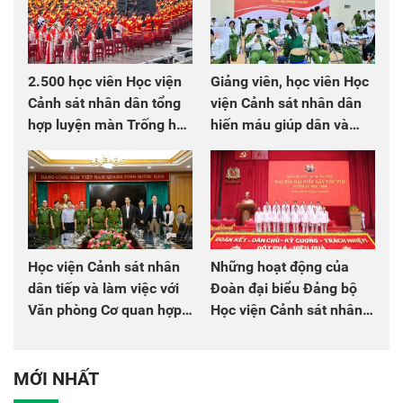
2.500 học viên Học viện
Giảng viên, học viên Học
Cảnh sát nhân dân tổng
viện Cảnh sát nhân dân
hợp luyện màn Trống hội
hiến máu giúp dân và
chào mừng Đại hội Đảng
đồng đội
Học viện Cảnh sát nhân
Những hoạt động của
dân tiếp và làm việc với
Đoàn đại biểu Đảng bộ
Văn phòng Cơ quan hợp
Học viện Cảnh sát nhân
tác quốc tế Nhật Bản tại
dân tại Đại hội đại biểu
Việt Nam
Đảng bộ Công an Trung
ương lần thứ VIII, nhiệm
MỚI NHẤT
kỳ 2025 - 2030