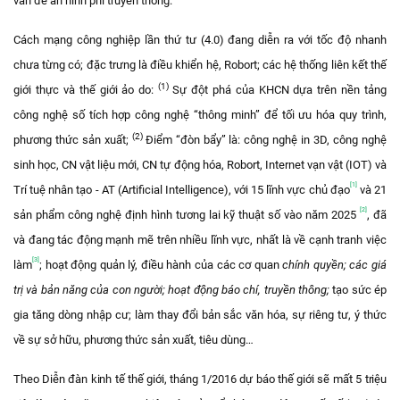
vấn đề an ninh phi truyền thống.
Cách mạng công nghiệp lần thứ tư (4.0) đang diễn ra với tốc độ nhanh
chưa từng có; đặc trưng là điều khiển hệ, Robort; các hệ thống liên kết thế
(1)
giới thực và thế giới ảo do:
Sự đột phá của KHCN dựa trên nền tảng
công nghệ số tích hợp công nghệ “thông minh” để tối ưu hóa quy trình,
(2)
phương thức sản xuất;
Điểm “đòn bẩy” là: công nghệ in 3D, công nghệ
sinh học, CN vật liệu mới, CN tự động hóa, Robort, Internet vạn vật (IOT) và
[1]
Trí tuệ nhân tạo - AT (Artificial Intelligence), với 15 lĩnh vực chủ đạo
và 21
[2]
sản phẩm công nghệ định hình tương lai kỹ thuật số vào năm 2025
, đã
và đang tác động mạnh mẽ trên nhiều lĩnh vực, nhất là về cạnh tranh việc
[3]
làm
; hoạt động quản lý, điều hành của các cơ quan
chính quyền; các giá
trị và bản năng của con người; hoạt động báo chí, truyền thông;
tạo sức ép
gia tăng dòng nhập cư; làm thay đổi bản sắc văn hóa, sự riêng tư, ý thức
về sự sở hữu, phương thức sản xuất, tiêu dùng…
T
heo Diễn đàn kinh tế thế giới, tháng 1/2016 dự báo thế giới sẽ mất 5 triệu