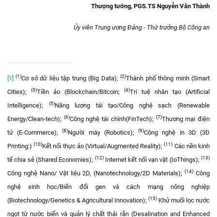
Thượng tướng, PGS.TS Nguyễn Văn Thành
Ủy viên Trung ương Đảng - Thứ trưởng Bộ Công an
(1)
(2)
[1]
Cơ sở dữ liệu tập trung (Big Data);
Thành phố thông minh (Smart
(3)
(4)
Cities);
Tiền ảo (Blockchain/Bitcoin;
Trí tuệ nhân tạo (Artificial
(5)
Intelligence);
Năng lượng tái tạo/Công nghệ sạch (Renewable
(6)
(
7)
Energy/Clean-tech);
Công nghệ tài chính(FinTech);
Thương mại điện
(
8)
(
9)
tử (E-Commerce);
Người máy (Robotics);
Công nghệ in 3D (3D
(
10)
(
11)
Printing:)
Kết nối thực ảo (Virtual/Augmented Reality);
Các nền kinh
(12)
(13)
tế chia sẻ (Shared Economies);
Internet kết nối vạn vật (IoThings);
(14)
Công nghệ Nano/ Vật liệu 2D, (Nanotechnology/2D Materials);
Công
nghệ sinh học/Biến đổi gen và cách mạng nông nghiệp
(
15)
(Biotechnology/Genetics & Agricultural Innovation);
Khử muối lọc nước
ngọt từ nước biển và quản lý chất thải rắn (Desalination and Enhanced