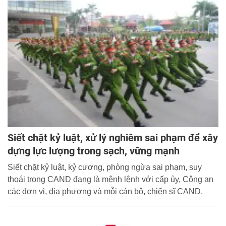
Bộ Tư lệnh, đơn vị trực thuộc Bộ, Công an, Cảnh sát
Phòng cháy chữa cháy các tỉnh, thành phố trực thuộc
Trung ương.
Siết chặt kỷ luật, xử lý nghiêm sai phạm để xây
dựng lực lượng trong sạch, vững mạnh
Siết chặt kỷ luật, kỷ cương, phòng ngừa sai phạm, suy
thoái trong CAND đang là mệnh lệnh với cấp ủy, Công an
các đơn vị, địa phương và mỗi cán bộ, chiến sĩ CAND.