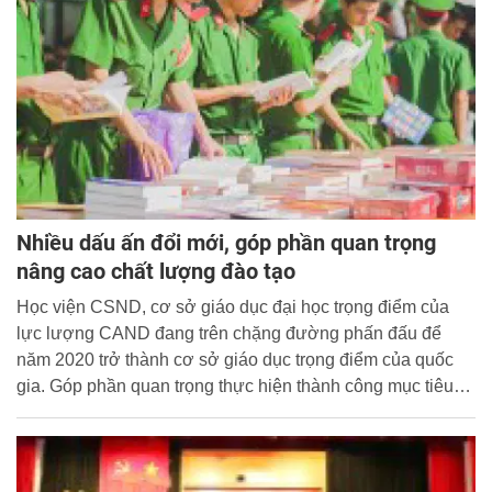
Nhiều dấu ấn đổi mới, góp phần quan trọng
nâng cao chất lượng đào tạo
Học viện CSND, cơ sở giáo dục đại học trọng điểm của
lực lượng CAND đang trên chặng đường phấn đấu để
năm 2020 trở thành cơ sở giáo dục trọng điểm của quốc
gia. Góp phần quan trọng thực hiện thành công mục tiêu
đó là sự đóng góp đầy trí tuệ và tâm huyết của các thế hệ
lãnh đạo, cán bộ, chiến sĩ Phòng Quản lý đào tạo của Học
viện.