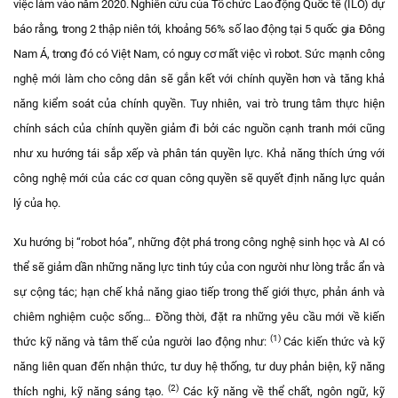
việc làm vào năm 2020. Nghiên cứu của Tổ chức Lao động Quốc tế (ILO) dự
báo rằng, trong 2 thập niên tới, khoảng 56% số lao động tại 5 quốc gia Đông
Nam Á, trong đó có Việt Nam, có nguy cơ mất việc vì robot.
Sức mạnh công
nghệ mới làm cho công dân sẽ gắn kết với chính quyền hơn và tăng khả
năng kiểm soát của chính quyền. Tuy nhiên, vai trò trung tâm thực hiện
chính sách của chính quyền giảm đi bởi các nguồn cạnh tranh mới cũng
như xu hướng tái sắp xếp và phân tán quyền lực. Khả năng thích ứng với
công nghệ mới của các cơ quan công quyền sẽ quyết định năng lực quản
lý của họ.
Xu hướng bị “robot hóa”, những đột phá trong công nghệ sinh học và AI có
thể sẽ giảm dần những năng lực tinh túy của con người như lòng trắc ẩn và
sự cộng tác; hạn chế khả năng giao tiếp trong thế giới thực, phản ánh và
chiêm nghiệm cuộc sống… Đồng thời, đặt ra những yêu cầu mới về kiến
(1)
thức kỹ năng và tâm thế của người lao động như:
Các kiến thức và kỹ
năng liên quan đến nhận thức, tư duy hệ thống, tư duy phản biện, kỹ năng
(2)
thích nghi, kỹ năng sáng tạo.
Các kỹ năng về thể chất, ngôn ngữ, kỹ