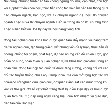
Nội dung, chương trình đào tạo không ngừng đổi mới, cập nhật, phù hợp
với sự phát triển khoa học, thực tiễn công tác và đảm bảo liên thông giữa
các chuyên ngành, bậc học,
với 17 chuyên ngành đại học, 05 chuyên
ngành Thạc sĩ và 02 chuyên ngành Tiến sĩ, trong đó có 01 chương trình
Thạc sĩ liên kết với Hoa Kỳ dạy và học bằng tiếng Anh.
Công tác nghiên cứu khoa học
được quan tâm đẩy mạnh
với hàng trăm
đề tài
nghiên cứu
,
tập trung giải quyết những vấn đề lý luận, thực tiễn về
phòng, chống tội phạm, phát hiện, dự báo những vấn đề chiến lược, góp
phần bổ sung, hoàn thiện lý luận nghiệp vụ và khoa học giáo dục
Công an
nhân dân.
Công tác hợp tác quốc tế được tăng cường, không chỉ với các
đối tác truyền thống như Lào, Campuchia, mà còn mở rộng
hợp tác với
nhiều cơ sở nghiên cứu, giáo dục, cơ quan Cảnh sát các nước trong khu
vực và thế giới.
Cơ sở vật chất, trang thiết bị, điều kiện dạy và học được
quan tâm đầu tư, đáp ứng ngày càng hiệu quả hơn nhiệm vụ giáo dục,
đào tạo của Học viện.