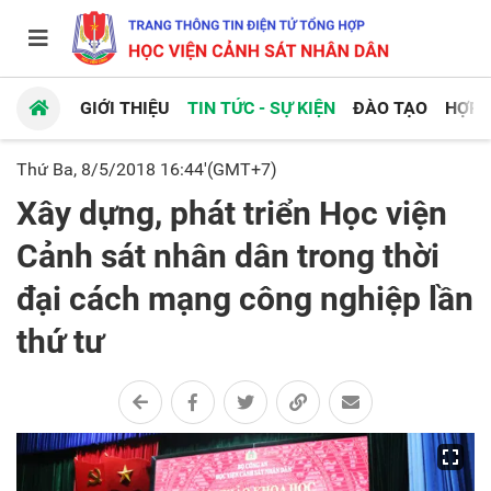
GIỚI THIỆU
TIN TỨC - SỰ KIỆN
ĐÀO TẠO
HỢP 
Thứ Ba, 8/5/2018 16:44'(GMT+7)
Xây dựng, phát triển Học viện
Cảnh sát nhân dân trong thời
đại cách mạng công nghiệp lần
thứ tư