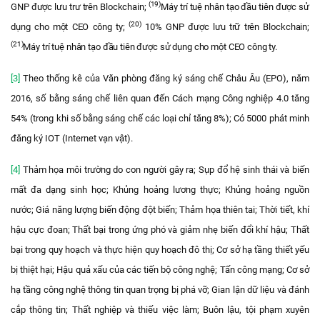
(19)
GNP được lưu trư trên Blockchain;
Máy trí tuệ nhân tạo đầu tiên được sử
(20)
dụng cho một CEO công ty;
10% GNP được lưu trữ trên Blockchain;
(21)
Máy trí tuệ nhân tạo đầu tiên được sử dụng cho một CEO công ty.
[3]
Theo thống kê của Văn phòng đăng ký sáng chế Châu Âu (EPO), năm
2016, số bằng sáng chế liên quan đến Cách mạng Công nghiệp 4.0 tăng
54% (trong khi số bằng sáng chế các loại chỉ tăng 8%); Có 5000 phát minh
đăng ký IOT (Internet vạn vật).
[4]
Thảm họa môi trường do con người gây ra; Sụp đổ hệ sinh thái và biến
mất đa dạng sinh học; Khủng hoảng lương thực; Khủng hoảng nguồn
nước; Giá năng lượng biến động đột biến; Thảm họa thiên tai; Thời tiết, khí
hậu cực đoan; Thất bại trong ứng phó và giảm nhẹ biến đổi khí hậu; Thất
bại trong quy hoạch và thực hiện quy hoạch đô thị; Cơ sở hạ tầng thiết yếu
bị thiệt hại; Hậu quả xấu của các tiến bộ công nghệ; Tấn công mạng; Cơ sở
hạ tầng công nghệ thông tin quan trọng bị phá vỡ; Gian lận dữ liệu và đánh
cắp thông tin; Thất nghiệp và thiếu việc làm; Buôn lậu, tội phạm xuyên