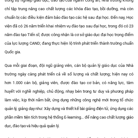
trong sự nghiệp giáo dục, đào tạo của ngành Công an; Nhà trường không
chỉ tập trung nâng cao chất lượng các khóa đào tạo, bồi dưỡng, mà còn
chuẩn bị các điều kiện đảm bảo đào tạo các hệ sau đại học. Đến nay, Học
viện đã có 26 năm triển khai nhiệm vụ đào tạo sau đại học, trong đó có 23
năm đào tạo Tiến sĩ; được công nhận là cơ sở giáo dục đại học trọng điểm
của lực lượng CAND; đang thực hiện lộ trình phát triển thành trường chuẩn
Quốc gia.
Qua mỗi giai đoạn, đ
ội ngũ giảng viên, cán bộ quản lý giáo dục của Nhà
trường ngày càng
phát triển
cả về số lượng và chất lượng; hiện nay có
hơn 1.000 cán bộ, giảng viên, được đào tạo cơ bản, có năng lực, tâm
huyết với nghề nghiệp,
chủ động, nhạy bén trong tư duy và phương pháp
làm việc, kịp thời nắm bắt, ứng dụng những công nghệ mới trong tổ chức
quản lý, giảng dạy như: Xây dựng và thiết kế bài giảng điện tử, ứng dụng các
phần mềm tiện tích trong hệ thống E-learning… để nâng cao chất lượng giáo
dục, đào tạo và hiệu quả quản lý.